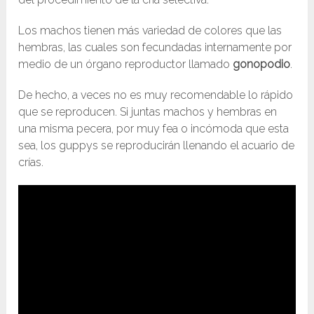
Los machos tienen más variedad de colores que las
hembras, las cuales son fecundadas internamente por
medio de un órgano reproductor llamado
gonopodio
.
De hecho, a veces no es muy recomendable lo rápido
que se reproducen. Si juntas machos y hembras en
una misma pecera, por muy fea o incómoda que esta
sea, los guppys se reproducirán llenando el acuario de
crías.