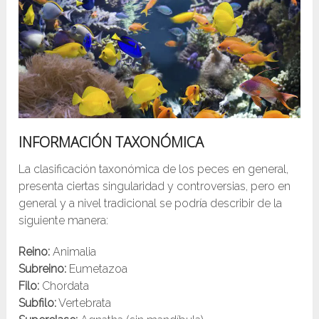
INFORMACIÓN TAXONÓMICA
La clasificación taxonómica de los peces en general,
presenta ciertas singularidad y controversias, pero en
general y a nivel tradicional se podría describir de la
siguiente manera:
Reino:
Animalia
Subreino:
Eumetazoa
Filo:
Chordata
Subfilo:
Vertebrata