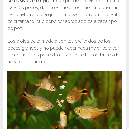
seres vivos en el jardín
, que pueden servir de alimento
para los peces, debido a que estos pueden consumir
casi cualquier cosa que se mueva, lo único importante
es el tamaño, que debe ser apropiado para cada tipo
de pez.
Los piojos de la madera son los preferidos de los
peces grandes y no puede haber nada mejor para dar
de comer a los peces tropicales que las lombrices de
tierra de los jardines.