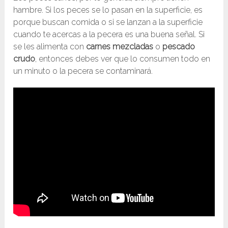
hambre. Si los peces se lo pasan en la superficie, es
porque buscan comida o si se lanzan a la superficie
cuando te acercas a la pecera es una buena señal. Si
se les alimenta con
carnes mezcladas
o
pescado
crudo
, entonces debes ver que lo consumen todo en
un minuto o la pecera se contaminará.