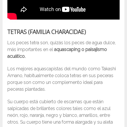
TETRAS (FAMILIA CHARACIDAE)
Los peces tetra son, quizás los peces de agua dulce,
más importantes en el
aquascaping o paisajismo
acuático.
Los mejores aquascapistas del mundo como Takashi
Amano, habitualmente coloca tetras en sus peceras
porque son como un complemento ideal para
peceras plantadas.
Su cuerpo está cubierto de escamas que están
salpicadas de brillantes colores tales como el azul
neón, rojo, naranja, negro y blanco, amarillos, entre
otros. Su cuerpo tiene una forma alargada y su aleta