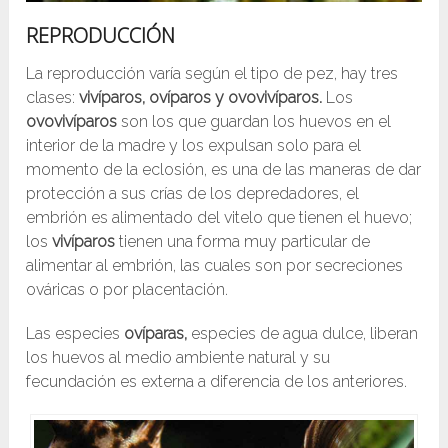
REPRODUCCIÓN
La reproducción varía según el tipo de pez, hay tres
clases:
vivíparos, ovíparos y ovovivíparos.
Los
ovovivíparos
son los que guardan los huevos en el
interior de la madre y los expulsan solo para el
momento de la eclosión, es una de las maneras de dar
protección a sus crías de los depredadores, el
embrión es alimentado del vitelo que tienen el huevo;
los
vivíparos
tienen una forma muy particular de
alimentar al embrión, las cuales son por secreciones
ováricas o por placentación.
Las especies
ovíparas,
especies de agua dulce, liberan
los huevos al medio ambiente natural y su
fecundación es externa a diferencia de los anteriores.