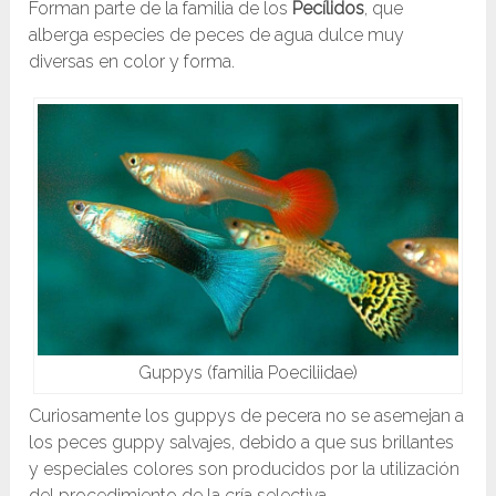
Forman parte de la familia de los
Pecílidos
, que
alberga especies de peces de agua dulce muy
diversas en color y forma.
Guppys (familia Poeciliidae)
Curiosamente los guppys de pecera no se asemejan a
los peces guppy salvajes, debido a que sus brillantes
y especiales colores son producidos por la utilización
del procedimiento de la cría selectiva.