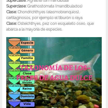
Superclase:
Agnatha (sin mandíbula)
Superclase:
Gnathostomata (mandibulados)
Clase:
Chondrichthyes (elasmobranquios),
cartilaginosos, por ejemplo el tiburón o raya.
Clase:
Osteichthyes, pez con esqueleto óseo, que
abarca a la mayoría de especies.