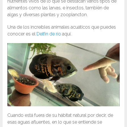
nutrientes vivos de lo que se destacan varios tipos de
alimentos como las larvas, e insectos, también de
algas y diversas plantas y zooplancton.
Una de los increíbles animales acuáticos que puedes
conocer es el
Delfín de río
aquí.
Cuando está fuera de su hábitat natural por decir, de
esas aguas afluentes, en lo que se entiende se