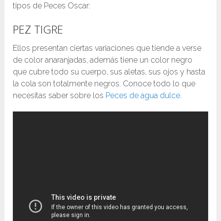
tipos de Peces Oscar:
PEZ TIGRE
Ellos presentan ciertas variaciones que tiende a verse
de color anaranjadas, además tiene un color negro
que cubre todo su cuerpo, sus aletas, sus ojos y hasta
la cola son totalmente negros. Conoce todo lo que
necesitas saber sobre los
Peces de agua dulce
.