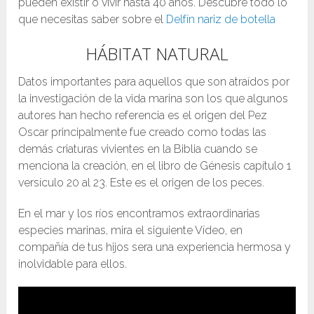
pueden existir o vivir hasta 40 años. Descubre todo lo
que necesitas saber sobre el
Delfín nariz de botella
HÁBITAT NATURAL
Datos importantes para aquellos que son atraídos por
la investigación de la vida marina son los que algunos
autores han hecho referencia es el origen del Pez
Oscar principalmente fue creado como todas las
demás criaturas vivientes en la Biblia cuando se
menciona la creación, en el libro de Génesis capítulo 1
versículo 20 al 23. Este es el origen de los peces.
En el mar y los ríos encontramos extraordinarias
especies marinas, mira el siguiente Vídeo, en
compañía de tus hijos sera una experiencia hermosa y
inolvidable para ellos.