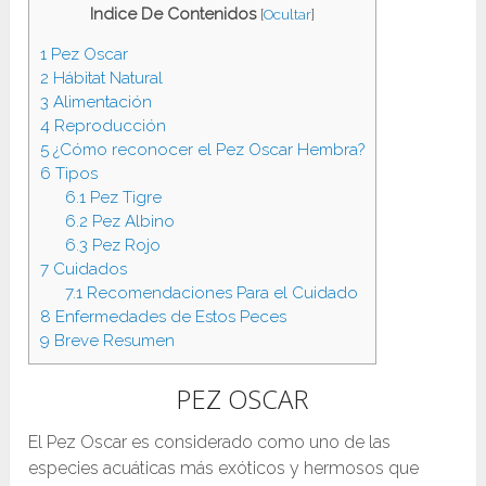
Indice De Contenidos
[
Ocultar
]
1
Pez Oscar
2
Hábitat Natural
3
Alimentación
4
Reproducción
5
¿Cómo reconocer el Pez Oscar Hembra?
6
Tipos
6.1
Pez Tigre
6.2
Pez Albino
6.3
Pez Rojo
7
Cuidados
7.1
Recomendaciones Para el Cuidado
8
Enfermedades de Estos Peces
9
Breve Resumen
PEZ OSCAR
El Pez Oscar es considerado como uno de las
especies acuáticas más exóticos y hermosos que