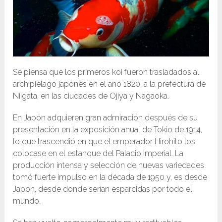
Se piensa que los primeros koi fueron trasladados al
archipiélago japonés en el año 1820, a la prefectura de
Niigata, en las ciudades de Ojiya y Nagaoka.
En Japón adquieren gran admiración después de su
presentación en la exposición anual de Tokio de 1914,
lo que trascendió en que el emperador Hirohito los
colocase en el estanque del Palacio Imperial. La
producción intensa y selección de nuevas variedades
tomó fuerte impulso en la década de 1950 y, es desde
Japón, desde donde serían esparcidas por todo el
mundo.