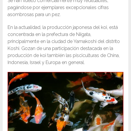
Se han vuelto comercialmente muy redituables,
pagándose por ejemplares excepcionales cifras
asombrosas para un pez.
En la actualidad, la producción japonesa del koi, está
concentrada en la prefectura de Niigata,
principalmente en la ciudad de Yamakoshi del distrito
Koshi. Gozan de una participación destacada en la
producción de koi también las pisciculturas de China,
Indonesia, Israel y Europa en general.