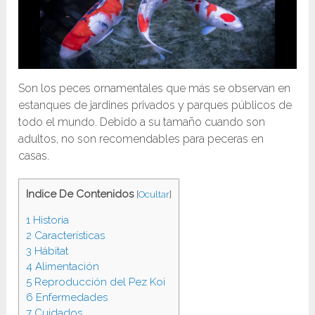
Son los peces ornamentales que más se observan en
estanques de jardines privados y parques públicos de
todo el mundo. Debido a su tamaño cuando son
adultos, no son recomendables para peceras en
casas.
Indice De Contenidos
[
Ocultar
]
1
Historia
2
Características
3
Hábitat
4
Alimentación
5
Reproducción del Pez Koi
6
Enfermedades
7
Cuidados