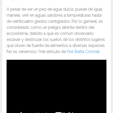
A pesar de ser un pez de agua dulce, puede de igual
manera, vivir en aguas salobres a temperaturas hasta
de veinticuatro grados centígrados. Por lo general, es
considerado como un peligro latente dentro del
ecosistema, debido a que es común observarlo
excavar y destrozar los suelos de los distintos lugares
que sirven de fuente de alimentos a diversas especies.
No es venenoso. (Ver artículo de
Pez Betta Corona
)