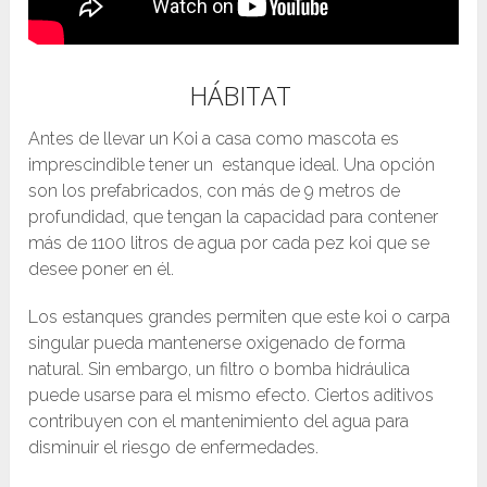
HÁBITAT
Antes de llevar un Koi a casa como mascota es
imprescindible tener un estanque ideal. Una opción
son los prefabricados, con más de 9 metros de
profundidad, que tengan la capacidad para contener
más de 1100 litros de agua por cada pez koi que se
desee poner en él.
Los estanques grandes permiten que este koi o carpa
singular pueda mantenerse oxigenado de forma
natural. Sin embargo, un filtro o bomba hidráulica
puede usarse para el mismo efecto. Ciertos aditivos
contribuyen con el mantenimiento del agua para
disminuir el riesgo de enfermedades.