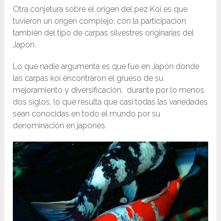
Otra conjetura sobre el origen del pez Koi es que
tuvieron un origen complejo, con la participación
también del tipo de carpas silvestres originarias del
Japón.​
Lo que nadie argumenta es que fue en Japón donde
las carpas koi encontraron el grueso de su
mejoramiento y diversificación, durante por lo menos
dos siglos, lo que resulta que casi todas las variedades
sean conocidas en todo el mundo por su
denominación en japonés.