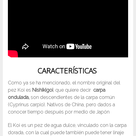
CARACTERÍSTICAS
Como ya se ha mencionado, el nombre original del
pez Koi es
Nishikigoi
, que quiere decir
carpa
ondulada,
son descendientes de la carpa común
(Cyprinus carpio). Nativos de China, pero dados a
conocer tiempo después por medio de Japón
El Koi es un pez de agua dulce, vinculado con la carpa
dorada, con la cual puede también puede tener linaje