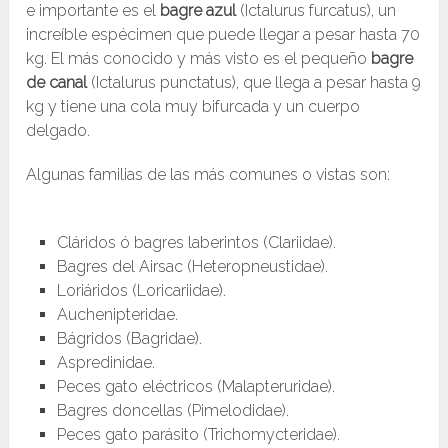
e importante es el
bagre azul
(Ictalurus furcatus), un
increíble espécimen que puede llegar a pesar hasta 70
kg. El más conocido y más visto es el pequeño
bagre
de canal
(Ictalurus punctatus), que llega a pesar hasta 9
kg y tiene una cola muy bifurcada y un cuerpo
delgado.
Algunas familias de las más comunes o vistas son:
Cláridos ó bagres laberintos (Clariidae).
Bagres del Airsac (Heteropneustidae).
Loriáridos (Loricariidae).
Auchenipteridae.
Bágridos (Bagridae).
Aspredinidae.
Peces gato eléctricos (Malapteruridae).
Bagres doncellas (Pimelodidae).
Peces gato parásito (Trichomycteridae).