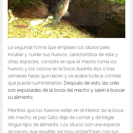
La segunda forma que emplean los siluros para
incubar y cuidar sus huevos, característica de esta y
otras especies, consiste en que el macho toma los
huevos y los coloca en la boca durante dos o tres
semanas hasta que nacen y se acabe toda la comida
que puede suministrarles.
Después de esto, las crías
son expulsadas de la boca del macho y salen a buscar
su alimento.
Mientras que los huevos están en el interior de la boca
del macho, el pez Gato deja de comer y de tragar
ningún tipo de alimento. Los siluros son una especie
de peces que resultan ser muy protectores con sus