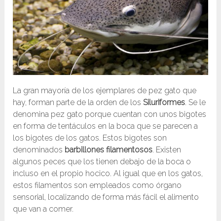
La gran mayoría de los ejemplares de pez gato que
hay, forman parte de la orden de los
Siluriformes
. Se le
denomina pez gato porque cuentan con unos bigotes
en forma de tentáculos en la boca que se parecen a
los bigotes de los gatos. Estos bigotes son
denominados
barbillones
filamentosos
. Existen
algunos peces que los tienen debajo de la boca o
incluso en el propio hocico. Al igual que en los gatos,
estos filamentos son empleados como órgano
sensorial, localizando de forma más fácil el alimento
que van a comer.