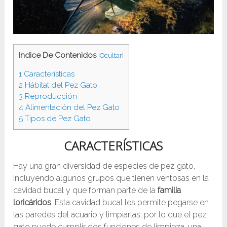
Indice De Contenidos
[
Ocultar
]
1
Características
2
Hábitat del Pez Gato
3
Reproducción
4
Alimentación del Pez Gato
5
Tipos de Pez Gato
CARACTERÍSTICAS
Hay una gran diversidad de especies de pez gato,
incluyendo algunos grupos que tienen ventosas en la
cavidad bucal y que forman parte de la
familia
loricáridos
. Esta cavidad bucal les permite pegarse en
las paredes del acuario y limpiarlas, por lo que el pez
gato puede cumplir dos funciones de limpieza, una