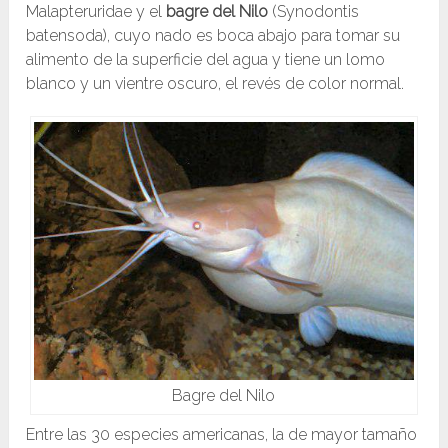
Malapteruridae y el
bagre del Nilo
(Synodontis
batensoda), cuyo nado es boca abajo para tomar su
alimento de la superficie del agua y tiene un lomo
blanco y un vientre oscuro, el revés de color normal.
Bagre del Nilo
Entre las 30 especies americanas, la de mayor tamaño