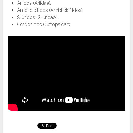
Aríidos (Ariidae).
Amblicipítidos (Amblicipítidos).
Silúridos (Siluridae).
Cetópsidos (Cetopsidae).