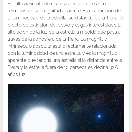
El brillo aparente de una estrella se expresa en
términos de su magnitud aparente. Es una función de
la luminosidad de la estrella, su distancia de la Tierra, el
efecto de extinción del polvo y el gas interestelar, y la
alteración de la luz de la estrella a medida que pasa a
través de la atmósfera de la Tierra. La magnitud
intrínseca o absoluta está directamente relacionada
con la luminosidad de una estrella, y es la magnitud
aparente que tendría una estrella si la distancia entre la
Tierra y la estrella fuera de 10 parsecs es decir a 32,6
años luz.