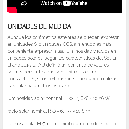
UNIDADES DE MEDIDA
Aunque los parámetros estelares se pueden expresar
en unidades SI o unidades CGS, a menudo es más
conveniente expresar masa, luminosidad y radios en
unidades solares, según las características del Sol. En
el año 2015, la IAU definió un conjunto de valores
solares nominales que son definidos como
constantes SI, sin incertidumbres que pueden utilizarse
para citar parámetros estelares:
luminosidad solar nominal : L ⊙ = 3.828 × 10 26 W
radio solar nominal R ⊙ = 6.957 × 10 8 m
La masa solar M ⊙ no fue explícitamente definida por