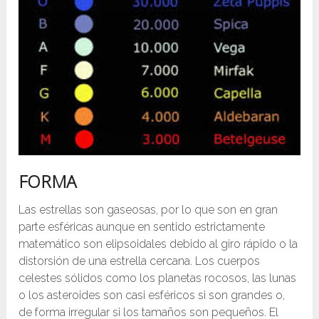
FORMA
Las estrellas son gaseosas, por lo que son en gran
parte esféricas aunque en sentido estrictamente
matemático son elipsoidales debido al giro rápido o la
distorsión de una estrella cercana. Los cuerpos
celestes sólidos como los planetas rocosos, las lunas
o los asteroides son casi esféricos si son grandes o,
de forma irregular si los tamaños son pequeños. El