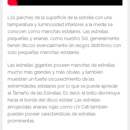
Los parches de la superficie de la estrella con una
temperatura y luminosidad inferiores a la media se
conocen como manchas estelares. Las estrellas
pequeñas y enanas, como nuestro Sol, generalmente
tienen discos esencialmente sin rasgos distintivos con
solo pequeñas manchas estelares.
Las estrellas gigantes poseen manchas de estrellas
mucho más grandes y más obvias, y también
muestran un fuerte oscurecimiento de las
extremidades estelares por lo que se puede apreciar
el Tamaño de las Estrellas. Es decir, el brillo disminuye
hacia el borde del disco estelar. Las estrellas
enrojecidas enanas rojas como UV Ceti también
pueden poseer características de estrellas
prominentes.