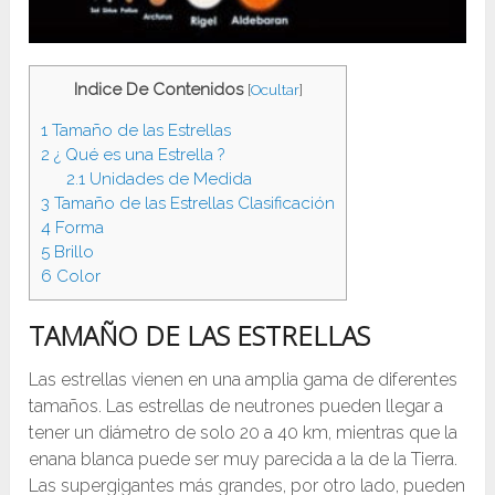
Indice De Contenidos
[
Ocultar
]
1
Tamaño de las Estrellas
2
¿ Qué es una Estrella ?
2.1
Unidades de Medida
3
Tamaño de las Estrellas Clasificación
4
Forma
5
Brillo
6
Color
TAMAÑO DE LAS ESTRELLAS
Las estrellas vienen en una amplia gama de diferentes
tamaños. Las estrellas de neutrones pueden llegar a
tener un diámetro de solo 20 a 40 km, mientras que la
enana blanca puede ser muy parecida a la de la Tierra.
Las supergigantes más grandes, por otro lado, pueden