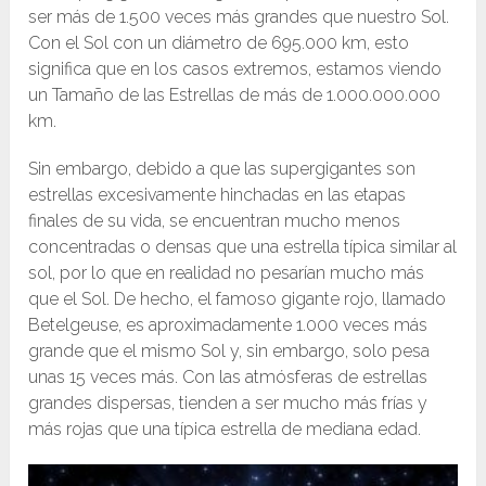
ser más de 1.500 veces más grandes que nuestro Sol.
Con el Sol con un diámetro de 695.000 km, esto
significa que en los casos extremos, estamos viendo
un Tamaño de las Estrellas de más de 1.000.000.000
km.
Sin embargo, debido a que las supergigantes son
estrellas excesivamente hinchadas en las etapas
finales de su vida, se encuentran mucho menos
concentradas o densas que una estrella típica similar al
sol, por lo que en realidad no pesarían mucho más
que el Sol. De hecho, el famoso gigante rojo, llamado
Betelgeuse, es aproximadamente 1.000 veces más
grande que el mismo Sol y, sin embargo, solo pesa
unas 15 veces más. Con las atmósferas de estrellas
grandes dispersas, tienden a ser mucho más frías y
más rojas que una típica estrella de mediana edad.