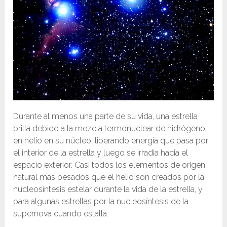
Durante al menos una parte de su vida, una estrella
brilla debido a la mezcla termonuclear de hidrógeno
en helio en su núcleo, liberando energía que pasa por
el interior de la estrella y luego se irradia hacia el
espacio exterior. Casi todos los elementos de origen
natural más pesados que el helio son creados por la
nucleosíntesis estelar durante la vida de la estrella, y
para algunas estrellas por la nucleosíntesis de la
supernova cuando estalla.