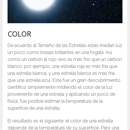
COLOR
De acuerdo al Tamaño de las Estrellas estas irradian luz
un poco como brasas brillantes en una fogata. Así
como un carbón al rojo vivo es más frío que un carbón
blanco, por ejemplo, una estrella roja es más fría que
una estrella blanca, y una estrella blanca es más fría
que una estrella azul. Este fue un gran descubrimiento
científico simplemente midiendo el color de la luz
proveniente de una estrella y aplicando un poco de
física, fue posible estimar la temperatura de la
superficie de una estrella.
El resultado es el siguiente: el color de una estrella
depende de la temperatura de su superficie. Pero una