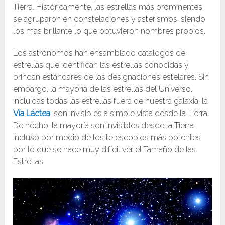
Tierra. Históricamente, las estrellas más prominentes
se agruparon en constelaciones y asterismos, siendo
los más brillante lo que obtuvieron nombres propios.
Los astrónomos han ensamblado catálogos de
estrellas que identifican las estrellas conocidas y
brindan estándares de las designaciones estelares. Sin
embargo, la mayoría de las estrellas del Universo,
incluidas todas las estrellas fuera de nuestra galaxia, la
Vía Láctea
, son invisibles a simple vista desde la Tierra.
De hecho, la mayoría son invisibles desde la Tierra
incluso por medio de los telescopios más potentes
por lo que se hace muy difícil ver el Tamaño de las
Estrellas.