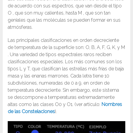
de acuerdo con sus espectros, que van desde el tipo
O , que son muy calientes, hasta M , que son tan
geniales que las moléculas se pueden formar en sus
atmósferas.
Las principales clasificaciones en orden decreciente
de temperatura de la superficie son: O, B, A, F, G, K, y M
. Una variedad de tipos espectrales raros reciben
clasificaciones especiales. Los más comunes son los
tipos L y T, que clasifican las estrellas más frías de baja
masa y las enanas marrones. Cada letra tiene 10
subdivisiones, numeradas de 0 a 9, en orden de
temperatura decreciente. Sin embargo, este sistema
se descompone a temperaturas extremadamente
altas como las clases O0 y O1. (ver artículo:
Nombres
de las Constelaciones
).