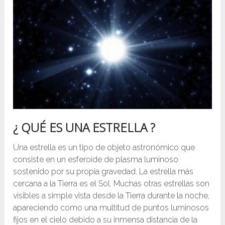
¿ QUÉ ES UNA ESTRELLA ?
Una estrella es un tipo de objeto astronómico que
consiste en un esferoide de plasma luminoso
sostenido por su propia gravedad. La estrella más
cercana a la Tierra es el Sol. Muchas otras estrellas son
visibles a simple vista desde la Tierra durante la noche,
apareciendo como una multitud de puntos luminosos
fijos en el cielo debido a su inmensa distancia de la