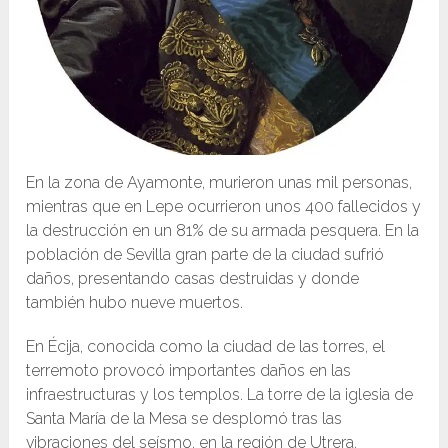
En la zona de Ayamonte, murieron unas mil personas,
mientras que en Lepe ocurrieron unos 400 fallecidos y
la destrucción en un 81% de su armada pesquera.​ En la
población de Sevilla gran parte de la ciudad sufrió
daños, presentando casas destruidas y donde
también hubo nueve muertos.
En Écija, conocida como la ciudad de las torres, el
terremoto provocó importantes daños en las
infraestructuras y los templos. La torre de la iglesia de
Santa María de la Mesa se desplomó tras las
vibraciones del seísmo, en la región de Utrera.