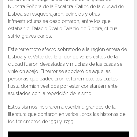
Nuestra Señora de la Escalera. Calles de la ciudad de
Lisboa se resquebrajaron, edificios y otras
infraestructuras se desplomaron, entre los que
estaban el Palacio Real o Palacio de Ribeira, el cual
sufrió graves daños.
Este terremoto afectó sobretodo a la región entera de
Lisboa y el Valle del Tajo, donde varias calles de la
ciudad fueron devastadas y muchas de las casas se
vinieron abajo. El terror se apoderó de aquellas
personas que padecieron el terremoto, los cuales
hasta dormían vestidos por estar constantemente
asustados con la repetición del sismo.
Estos sismos inspiraron a escribir a grandes de la
literatura que contaron en varios libros las historias de
los terremotos de 1531 y 1755.