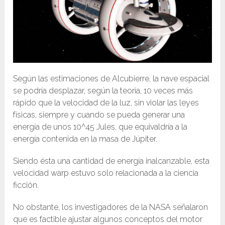
Según las estimaciones de Alcubierre, la nave espacial
se podría desplazar, según la teoría, 10 veces más
rápido que la velocidad de la luz, sin violar las leyes
físicas, siempre y cuando se pueda generar una
energía de unos 10^45 Jules, que equivaldría a la
energía contenida en la masa de Júpiter.
Siendo ésta una cantidad de energía inalcanzable, esta
velocidad warp estuvo solo relacionada a la ciencia
ficción.
No obstante, los investigadores de la NASA señalaron
que es factible ajustar algunos conceptos del motor