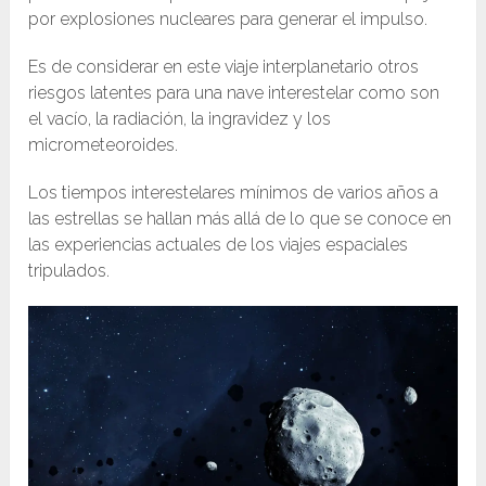
por explosiones nucleares para generar el impulso.
Es de considerar en este viaje interplanetario otros
riesgos latentes para una nave interestelar como son
el vacío, la radiación, la ingravidez y los
micrometeoroides.
Los tiempos interestelares mínimos de varios años a
las estrellas se hallan más allá de lo que se conoce en
las experiencias actuales de los viajes espaciales
tripulados.