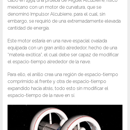
cabo en 1994 una prueba de Miguel Alcubierre, físico
mexicano con un motor de curvatura, que se
denominó Impulsor Alcubierre, para el cual, sin
embargo, se requirió de una extremadamente elevada
cantidad de energía.
Este motor estaría en una nave espacial ovalada
equipada con un gran anillo alrededor, hecho de una
“materia exótica”, el cual debe ser capaz de modificar
el espacio-tiempo alrededor de la nave.
Para ello, el anillo crea una región de espacio-tiempo
comprimido al frente y otra de espacio-tiempo
expandido hacia atrás, todo esto sin modificar el
espacio-tiempo de la nave en sí.