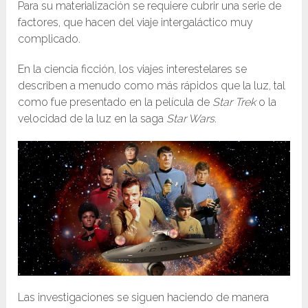
Para su materialización se requiere cubrir una serie de
factores, que hacen del viaje intergaláctico muy
complicado.
En la ciencia ficción, los viajes interestelares se
describen a menudo como más rápidos que la luz, tal
como fue presentado en la película de
Star Trek
o la
velocidad de la luz en la saga
Star Wars.
Las investigaciones se siguen haciendo de manera