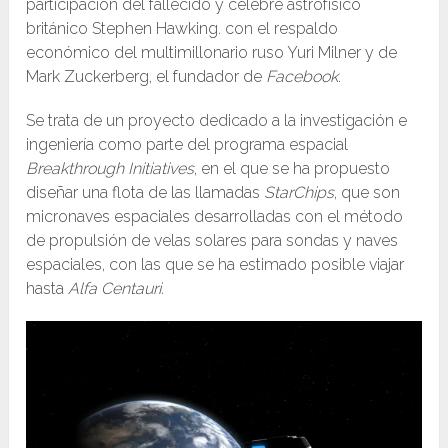
participación del fallecido y célebre astrofísico
británico Stephen Hawking. con el respaldo
económico del multimillonario ruso Yuri Milner y de
Mark Zuckerberg, el fundador de
Facebook
.
Se trata de un proyecto dedicado a la investigación e
ingeniería como parte del programa espacial
Breakthrough Initiatives
, en el que se ha propuesto
diseñar una flota de las llamadas
StarChips
, que son
micronaves espaciales desarrolladas con el método
de propulsión de velas solares para sondas y naves
espaciales, con las que se ha estimado posible viajar
hasta
Alfa Centauri.