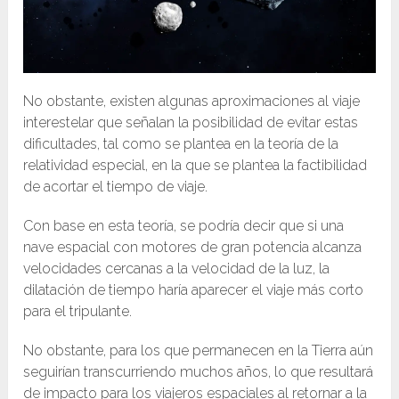
No obstante, existen algunas aproximaciones al viaje
interestelar que señalan la posibilidad de evitar estas
dificultades, tal como se plantea en la teoría de la
relatividad especial, en la que se plantea la factibilidad
de acortar el tiempo de viaje.
Con base en esta teoría, se podría decir que si una
nave espacial con motores de gran potencia alcanza
velocidades cercanas a la velocidad de la luz, la
dilatación de tiempo haría aparecer el viaje más corto
para el tripulante.
No obstante, para los que permanecen en la Tierra aún
seguirían transcurriendo muchos años, lo que resultará
de impacto para los viajeros espaciales al retornar a la