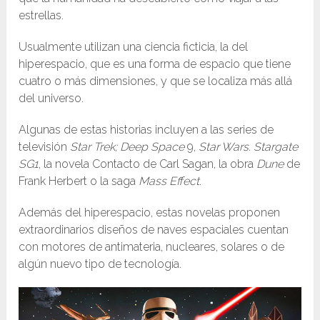
estrellas.
Usualmente utilizan una ciencia ficticia, la del
hiperespacio, que es una forma de espacio que tiene
cuatro o más dimensiones, y que se localiza más allá
del universo.
Algunas de estas historias incluyen a las series de
televisión
Star Trek; Deep Space
9,
Star Wars. Stargate
SG1
, la novela Contacto de Carl Sagan, la obra
Dune
de
Frank Herbert o la saga
Mass Effect
.
Además del hiperespacio, estas novelas proponen
extraordinarios diseños de naves espaciales cuentan
con motores de antimateria, nucleares, solares o de
algún nuevo tipo de tecnología.