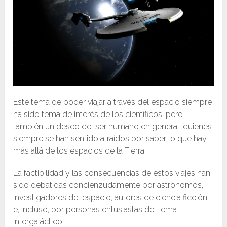
Este tema de poder viajar a través del espacio siempre
ha sido tema de interés de los científicos, pero
también un deseo del ser humano en general, quienes
siempre se han sentido atraídos por saber lo que hay
más allá de los espacios de la Tierra.
La factibilidad y las consecuencias de estos viajes han
sido debatidas concienzudamente por astrónomos,
investigadores del espacio, autores de ciencia ficción
e, incluso, por personas entusiastas del tema
intergaláctico.