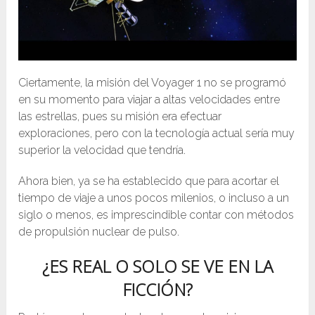
Ciertamente, la misión del Voyager 1 no se programó
en su momento para viajar a altas velocidades entre
las estrellas, pues su misión era efectuar
exploraciones, pero con la tecnología actual sería muy
superior la velocidad que tendría.
Ahora bien, ya se ha establecido que para acortar el
tiempo de viaje a unos pocos milenios, o incluso a un
siglo o menos, es imprescindible contar con métodos
de propulsión nuclear de pulso.
¿ES REAL O SOLO SE VE EN LA
FICCIÓN?