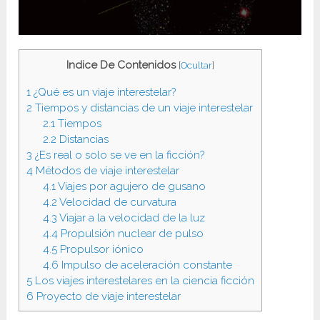
Indice De Contenidos
[
Ocultar
]
1
¿Qué es un viaje interestelar?
2
Tiempos y distancias de un viaje interestelar
2.1
Tiempos
2.2
Distancias
3
¿Es real o solo se ve en la ficción?
4
Métodos de viaje interestelar
4.1
Viajes por agujero de gusano
4.2
Velocidad de curvatura
4.3
Viajar a la velocidad de la luz
4.4
Propulsión nuclear de pulso
4.5
Propulsor iónico
4.6
Impulso de aceleración constante
5
Los viajes interestelares en la ciencia ficción
6
Proyecto de viaje interestelar