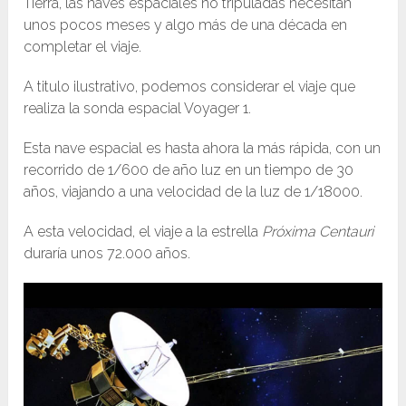
Tierra, las naves espaciales no tripuladas necesitan
unos pocos meses y algo más de una década en
completar el viaje.
A titulo ilustrativo, podemos considerar el viaje que
realiza la sonda espacial Voyager 1.
Esta nave espacial es hasta ahora la más rápida, con un
recorrido de 1/600 de año luz en un tiempo de 30
años, viajando a una velocidad de la luz de 1/18000.
A esta velocidad, el viaje a la estrella
Próxima Centauri
duraría unos 72.000 años.