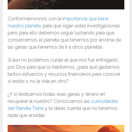
Conformémosnos con la
importancia que tiene
nuestro planeta
, para que sigan estas investigaciones,
pero para ello debemos seguir luchando para que
consercemos el planeta que tenemos por encima de
las ganas que tenemos de ir a otros planetas.
Si aún no podemos cuidar al que nos fue entregado
por Dios para que lo habitemos, ¿para qué gastamos
tantos esfuerzos y recursos financieros para conocer
si existe o no la vida en otro?
¿Y si dedicamos todas esas ganas y dinero en
recuperar al nuestro? Conozcamos las
curiosidades
del Planeta Tierra
y te darás cuenta que no tenemos
nada que envidiar.