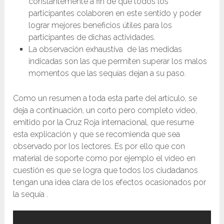
constantemente a fin de que todos los
participantes colaboren en este sentido y poder
lograr mejores beneficios útiles para los
participantes de dichas actividades.
La observación exhaustiva de las medidas
indicadas son las que permiten superar los malos
momentos que las sequías dejan a su paso.
Como un resumen a toda esta parte del artículo, se
deja a continuación, un corto pero completo vídeo,
emitido por la Cruz Roja internacional, que resume
esta explicación y que se recomienda que sea
observado por los lectores. Es por ello que con
material de soporte como por ejemplo el vídeo en
cuestión es que se logra que todos los ciudadanos
tengan una idea clara de los efectos ocasionados por
la sequía .