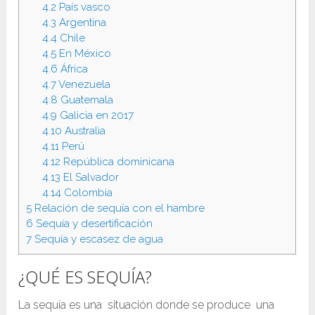
4.2
País vasco
4.3
Argentina
4.4
Chile
4.5
En México
4.6
África
4.7
Venezuela
4.8
Guatemala
4.9
Galicia en 2017
4.10
Australia
4.11
Perú
4.12
República dominicana
4.13
El Salvador
4.14
Colombia
5
Relación de sequía con el hambre
6
Sequía y desertificación
7
Sequía y escasez de agua
¿QUÉ ES SEQUÍA?
La sequía es una situación donde se produce una