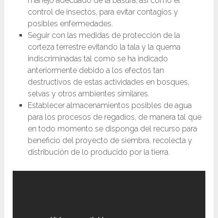
manejo adecuado de la basura, así como el
control de insectos, para evitar contagios y
posibles enfermedades.
Seguir con las medidas de protección de la
corteza terrestre evitando la tala y la quema
indiscriminadas tal como se ha indicado
anteriormente debido a los efectos tan
destructivos de estas actividades en bosques,
selvas y otros ambientes similares.
Establecer almacenamientos posibles de agua
para los procesos de regadíos, de manera tal que
en todo momento se disponga del recurso para
beneficio del proyecto de siembra, recolecta y
distribución de lo producido por la tierra.