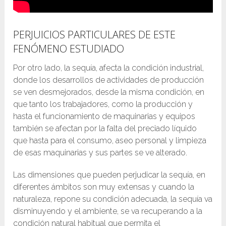
PERJUICIOS PARTICULARES DE ESTE
FENÓMENO ESTUDIADO
Por otro lado, la sequía, afecta la condición industrial,
donde los desarrollos de actividades de producción
se ven desmejorados, desde la misma condición, en
que tanto los trabajadores, como la producción y
hasta el funcionamiento de maquinarias y equipos
también se afectan por la falta del preciado líquido
que hasta para el consumo, aseo personal y limpieza
de esas maquinarias y sus partes se ve alterado.
Las dimensiones que pueden perjudicar la sequía, en
diferentes ámbitos son muy extensas y cuando la
naturaleza, repone su condición adecuada, la sequía va
disminuyendo y el ambiente, se va recuperando a la
condición natural habitual que permita el