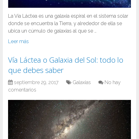
La Vía Láctea es una galaxia espiral en el sistema solar
donde se encuentra la Tierra, y alrededor de ella se
ubica un cúmulo de galaxias al que se …
Leer más
Vía Láctea o Galaxia del Sol: todo lo
que debes saber
septiembre 29, 2017
Galaxias
No hay
comentarios