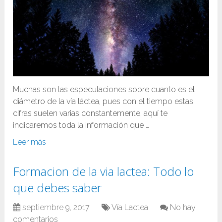
Muchas son las especulaciones sobre cuanto es el
diámetro de la vía láctea, pues con el tiempo estas
cifras suelen varias constantemente, aquí te
indicaremos toda la información que …
Leer más
Formacion de la via lactea: Todo lo
que debes saber
septiembre 9, 2017
Vía Lactea
No hay
comentarios