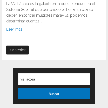
La Vía Láctea es la galaxia en la que se encuentra el
Sistema Solar, al que pertenece la Tierra. En ella se
deben encontrar múltiples maravilla, podemos
determinar cuantas …
Leer más
Anterior
Buscar