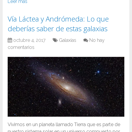
Leer más
Vía Láctea y Andrómeda: Lo que
deberías saber de estas galaxias
octubre 4, 2017
Galaxias
No hay
comentarios
Vivimos en un planeta llamado Tierra que es parte de
nuestro sistema solar en un universo compuesto por