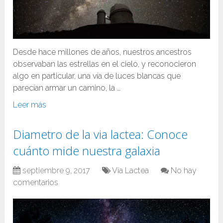
Desde hace millones de años, nuestros ancestros
observaban las estrellas en el cielo, y reconocieron
algo en particular, una vía de luces blancas que
parecían armar un camino, la …
Leer más
Diametro de la via lactea: Conoce
cuánto mide nuestra galaxia
septiembre 9, 2017
Vía Lactea
No hay
comentarios