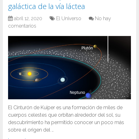
galáctica de la vía láctea
abril 12, 2020
El Universo
No hay
comentarios
El Cinturón de Kuiper es una formación de miles de
cuerpos celestes que orbitan alrededor del sol, su
descubrimiento ha permitido conocer un poco más
sobre el origen del …