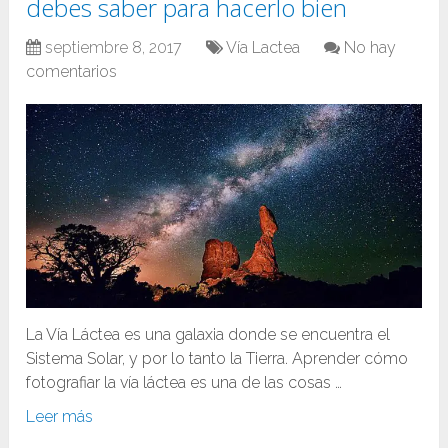
debes saber para hacerlo bien
septiembre 8, 2017
Vía Lactea
No hay
comentarios
La Vía Láctea es una galaxia donde se encuentra el
Sistema Solar, y por lo tanto la Tierra. Aprender cómo
fotografiar la vía láctea es una de las cosas …
Leer más