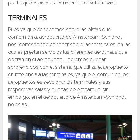
por lo que la pista es llamada Buitenveldertbaan.
TERMINALES
Pues ya que conocemos sobre las pistas que
conforman al aeropuerto de Ámsterdam-Schiphol,
nos corresponde conocer sobre las terminales, en las
cuales prestan servicios las diferentes aerolíneas que
operan en el aeropuerto. Podremos quedar
sorprendidos con el sistema que utiliza el aeropuerto
en referencia a las terminales, ya que el común en los
aeropuertos es seccionar las terminales y sus
respectivas salas y puertas de embarque, sin
embargo, en el aeropuerto de Ámsterdam-Schiphol,
no es así.