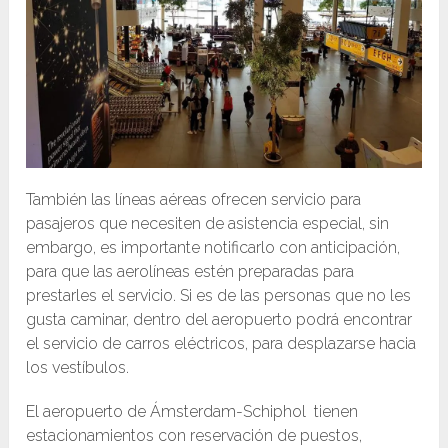
También las líneas aéreas ofrecen servicio para
pasajeros que necesiten de asistencia especial, sin
embargo, es importante notificarlo con anticipación,
para que las aerolíneas estén preparadas para
prestarles el servicio. Si es de las personas que no les
gusta caminar, dentro del aeropuerto podrá encontrar
el servicio de carros eléctricos, para desplazarse hacia
los vestíbulos.
El aeropuerto de Ámsterdam-Schiphol tienen
estacionamientos con reservación de puestos,