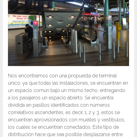
Nos encontramos con una propuesta de terminal
único, ya que todas las instalaciones, se encuentran en
un espacio común bajo un mismo techo, entregando
a los pasajeros un espacio abierto. Se encuentra
dividida en pasillos identificados con números
correlativos ascendentes, es decir, 1, 2 y 3, estos se
encuentran aprovisionados con muelles y vestíbulos,
los cuales se encuentran conectados. Este tipo de
distribución hace que sea posible desplazarse entre