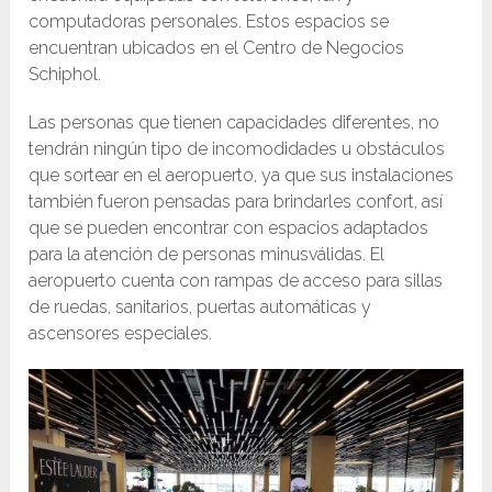
computadoras personales. Estos espacios se
encuentran ubicados en el Centro de Negocios
Schiphol.
Las personas que tienen capacidades diferentes, no
tendrán ningún tipo de incomodidades u obstáculos
que sortear en el aeropuerto, ya que sus instalaciones
también fueron pensadas para brindarles confort, así
que se pueden encontrar con espacios adaptados
para la atención de personas minusválidas. El
aeropuerto cuenta con rampas de acceso para sillas
de ruedas, sanitarios, puertas automáticas y
ascensores especiales.