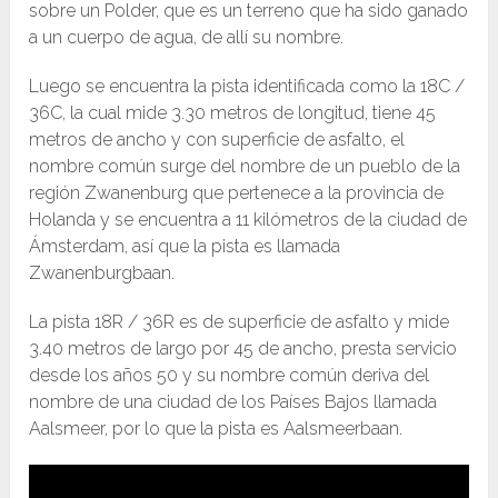
sobre un Polder, que es un terreno que ha sido ganado
a un cuerpo de agua, de allí su nombre.
Luego se encuentra la pista identificada como la 18C /
36C, la cual mide 3.30 metros de longitud, tiene 45
metros de ancho y con superficie de asfalto, el
nombre común surge del nombre de un pueblo de la
región Zwanenburg que pertenece a la provincia de
Holanda y se encuentra a 11 kilómetros de la ciudad de
Ámsterdam, así que la pista es llamada
Zwanenburgbaan.
La pista 18R / 36R es de superficie de asfalto y mide
3.40 metros de largo por 45 de ancho, presta servicio
desde los años 50 y su nombre común deriva del
nombre de una ciudad de los Países Bajos llamada
Aalsmeer, por lo que la pista es Aalsmeerbaan.