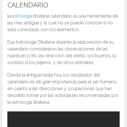
CALENDARIO
la
astrologia
tibetana calendario es una herramienta de
las mas antigua y la cual no se puede conocer si no
esta conectado con los elementos
Esa Astrologia Tibetana durante la elaboración de su
calendario consideraron las observaciones de las
nubes,arco iris, las dirección del viento, los truenos, lo
sonidos d los pájaros, y de otros animales.
Desde la antigua hasta hoy los resultados del
calendario es de gran importancia para el ser humano
en cuanto a las direcciones y ocupaciones que han
decidido tomar por las actividades recomendadas por
la astrologia tibetana.