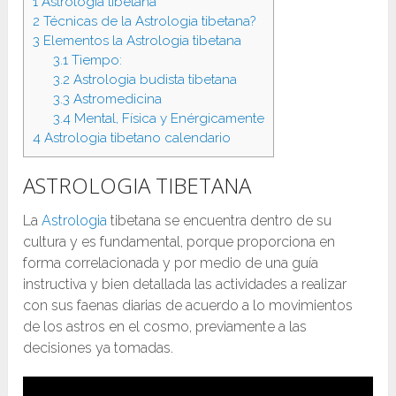
1
Astrologia tibetana
2
Técnicas de la Astrologia tibetana?
3
Elementos la Astrologia tibetana
3.1
Tiempo:
3.2
Astrologia budista tibetana
3.3
Astromedicina
3.4
Mental, Física y Enérgicamente
4
Astrologia tibetano calendario
ASTROLOGIA TIBETANA
La
Astrologia
tibetana se encuentra dentro de su
cultura y es fundamental, porque proporciona en
forma correlacionada y por medio de una guía
instructiva y bien detallada las actividades a realizar
con sus faenas diarias de acuerdo a lo movimientos
de los astros en el cosmo, previamente a las
decisiones ya tomadas.