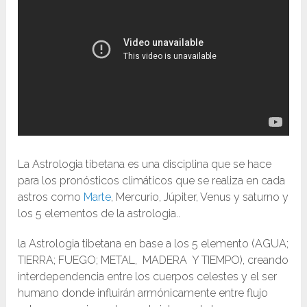
La Astrologia tibetana es una disciplina que se hace
para los pronósticos climáticos que se realiza en cada
astros como
Marte
, Mercurio, Júpiter, Venus y saturno y
los 5 elementos de la astrologia..
la Astrologia tibetana en base a los 5 elemento (AGUA;
TIERRA; FUEGO; METAL, MADERA Y TIEMPO), creando
interdependencia entre los cuerpos celestes y el ser
humano donde influirán armónicamente entre flujo