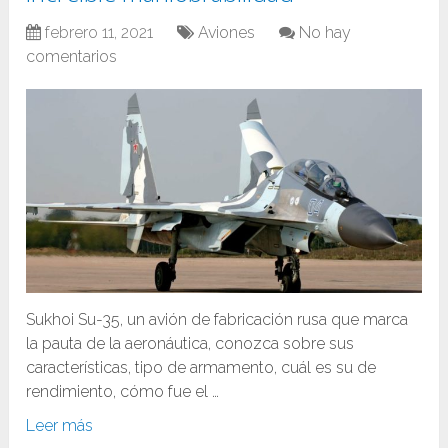
febrero 11, 2021
Aviones
No hay
comentarios
Sukhoi Su-35, un avión de fabricación rusa que marca
la pauta de la aeronáutica, conozca sobre sus
características, tipo de armamento, cuál es su de
rendimiento, cómo fue el …
Leer más