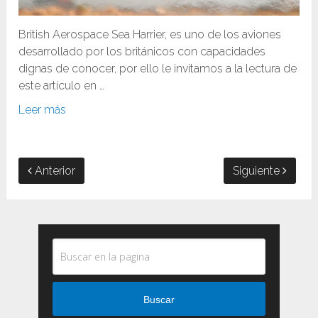
British Aerospace Sea Harrier, es uno de los aviones
desarrollado por los británicos con capacidades
dignas de conocer, por ello le invitamos a la lectura de
este artículo en …
Leer más
Anterior
Siguiente
Buscar