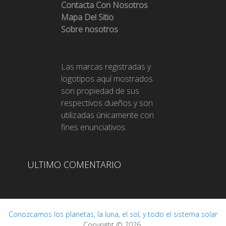
Contacta Con Nosotros
Mapa Del Sitio
Sobre nosotros
Las marcas registradas y
logotipos aquí mostrados
son propiedad de sus
respectivos dueños y son
utilizadas únicamente con
fines enunciativos.
ULTIMO COMENTARIO
Conozcamos los planetas, la luna, el sol, y todo el sistema solar
Copyright © 2026.