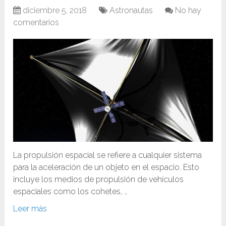
diciembre 5, 2018
Astronautas
No hay
comentarios
La propulsión espacial se refiere a cualquier sistema
para la aceleración de un objeto en el espacio. Esto
incluye los medios de propulsión de vehículos
espaciales como los cohetes, …
Leer más