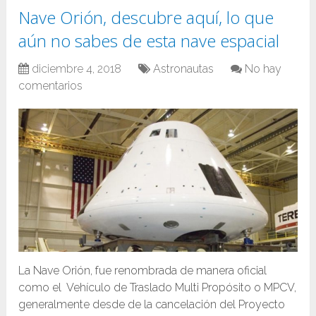
Nave Orión, descubre aquí, lo que
aún no sabes de esta nave espacial
diciembre 4, 2018
Astronautas
No hay
comentarios
La Nave Orión, fue renombrada de manera oficial
como el Vehículo de Traslado Multi Propósito o MPCV,
generalmente desde de la cancelación del Proyecto