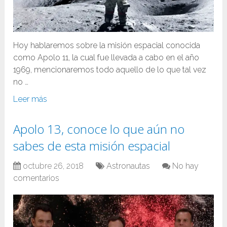
Hoy hablaremos sobre la misión espacial conocida
como Apolo 11, la cual fue llevada a cabo en el año
1969, mencionaremos todo aquello de lo que tal vez
no …
Leer más
Apolo 13, conoce lo que aún no
sabes de esta misión espacial
octubre 26, 2018
Astronautas
No hay
comentarios