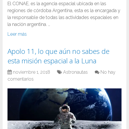
El CONAE, es la agencia espacial ubicada en las
regiones de córdoba Argentina, esta es la encargada y
la responsable de todas las actividades espaciales en
la nación argentina. …
Leer más
Apolo 11, lo que aún no sabes de
esta misión espacial a la Luna
noviembre 1, 2018
Astronautas
No hay
comentarios