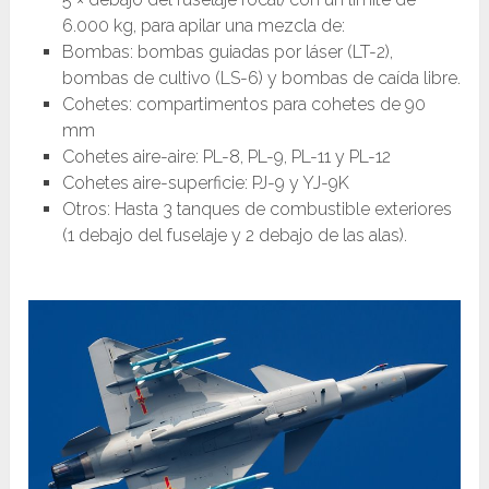
6.000 kg, para apilar una mezcla de:
Bombas: bombas guiadas por láser (LT-2),
bombas de cultivo (LS-6) y bombas de caída libre.
Cohetes: compartimentos para cohetes de 90
mm
Cohetes aire-aire: PL-8, PL-9, PL-11 y PL-12
Cohetes aire-superficie: PJ-9 y YJ-9K
Otros: Hasta 3 tanques de combustible exteriores
(1 debajo del fuselaje y 2 debajo de las alas).