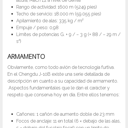
altura, Mach 1,2 a nivel de deriva
Rango de actividad: 1600 m (5249 pies)
Techo de servicio: 18.000 m (59.055 pies)
Apilamiento de alas: 335 kg / m²
Empuje / peso: 0,98
Límites de potencias G. + 9 / – 3 g (+ 88 / – 29 m /
s²)
ARMAMENTO
Obviamente, como todo avión de tecnología furtiva.
En el Chengdu J-10B existe una serie detallada de
descripción en cuanto a su capacidad de armamento.
Aspectos fundamentales que le dan el carácter y
respeto que conserva hoy en día. Entre ellos tenemos:
Cañones: 1 cañón de aumento doble de 23 mm
Focos de anclaje: 11 en total (6 × debajo de las alas,
5 × debajo del fuselaje focal) con un límite de