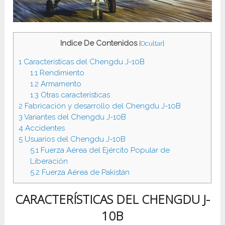
Indice De Contenidos
[
Ocultar
]
1
Características del Chengdu J-10B
1.1
Rendimiento
1.2
Armamento
1.3
Otras características
2
Fabricación y desarrollo del Chengdu J-10B
3
Variantes del Chengdu J-10B
4
Accidentes
5
Usuarios del Chengdu J-10B
5.1
Fuerza Aérea del Ejército Popular de
Liberación
5.2
Fuerza Aérea de Pakistán
CARACTERÍSTICAS DEL CHENGDU J-
10B