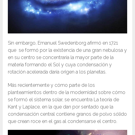
Sin embargo, Emanuel Swedenborg afirmó en 1721
que se formó por la existencia de una gran nebulosa y
en su centro se concentraría la mayor parte de la
materia formando el Sol y cuya condensación y
rotación acelerada daría origen a los planetas.
Más recientemente y cómo parte de los
planteamientos dentro de la modernidad sobre cómo
se formó el sistema solar, se encuentra La teoría de
Kant y Laplace, en la que dan por sentado que la
condensación central contiene granos de polvo sólido
que crean roce en el gas al condensarse el centro.