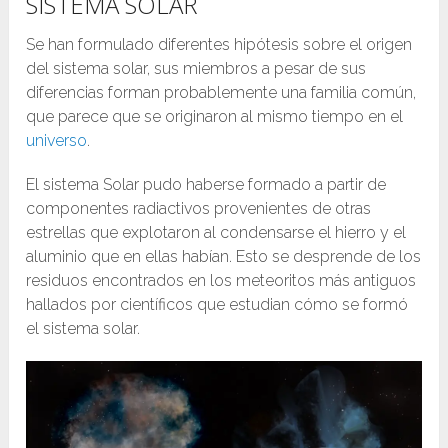
SISTEMA SOLAR
Se han formulado diferentes hipótesis sobre el origen
del sistema solar, sus miembros a pesar de sus
diferencias forman probablemente una familia común,
que parece que se originaron al mismo tiempo en el
universo
.
El sistema Solar pudo haberse formado a partir de
componentes radiactivos provenientes de otras
estrellas que explotaron al condensarse el hierro y el
aluminio que en ellas habían. Esto se desprende de los
residuos encontrados en los meteoritos más antiguos
hallados por científicos que estudian cómo se formó
el sistema solar.