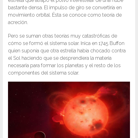
estrella que atrapó el polvo interestelar de una nube
bastante densa. El impulso de giro se convertiría en
movimiento orbital. Ésta se conoce como teoría de
acreción.
Pero se suman otras teorías muy catastróficas de
cómo se formó el sistema solar. Inica en 1745 Buffon
quien suponía que otra estrella había chocado contra
el Sol haciendo que se desprendiera la materia
necesaria para formar los planetas y el resto de los
componentes del sistema solar.