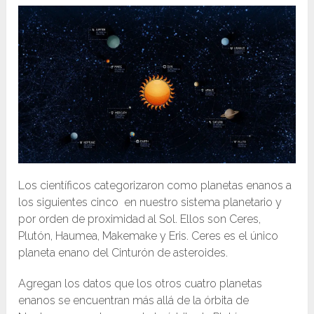
Los científicos categorizaron como planetas enanos a
los siguientes cinco en nuestro sistema planetario y
por orden de proximidad al Sol. Ellos son Ceres,
Plutón, Haumea, Makemake y Eris. Ceres es el único
planeta enano del Cinturón de asteroides.
Agregan los datos que los otros cuatro planetas
enanos se encuentran más allá de la órbita de