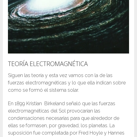
TEORÍA ELECTROMAGNÉTICA
Siguen las teoría y esta vez vamos con la de las
fuerzas electromagnéticas y lo que ella indican sobre
como se formó el sistema solar.
En 1899 Kristian Birkeland señaló que las fuerzas
electromagnéticas del Sol provocarían las
condensaciones necesarias para que alrededor de
ellas se formasen, por gravedad, los planetas. La
suposición fue completada por Fred Hoyle y Hannes