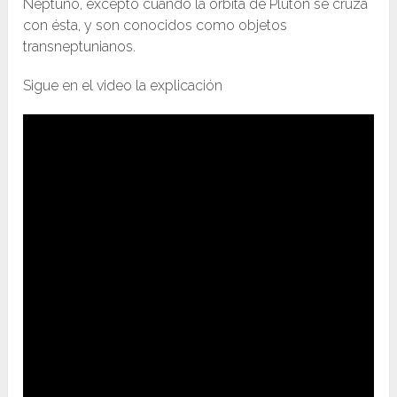
Neptuno, excepto cuando la órbita de Plutón se cruza
con ésta, y son conocidos como objetos
transneptunianos.
Sigue en el video la explicación