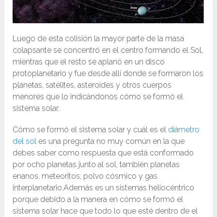
Luego de esta colisión la mayor parte de la masa
colapsante se concentró en el centro formando el Sol,
mientras que el resto se aplanó en un disco
protoplanetario y fue desde allí donde se formaron los
planetas, satélites, asteroides y otros cuerpos
menores que lo indicándonos cómo se formó el
sistema solar.
Cómo se formó el sistema solar y cuál es el
diámetro
del sol
es una pregunta no muy común en la que
debes saber como respuesta que está conformado
por ocho planetas junto al sol, también planetas
enanos, meteoritos, polvo cósmico y gas
interplanetario.Además es un sistemas heliocéntrico
porque debido a la manera en cómo se formó el
sistema solar hace que todo lo que esté dentro de el