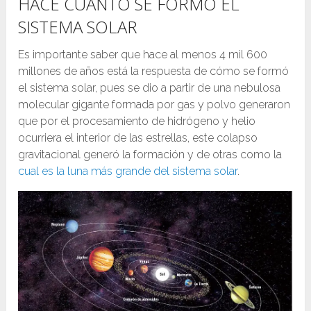
HACE CUÁNTO SE FORMÓ EL
SISTEMA SOLAR
Es importante saber que hace al menos 4 mil 600
millones de años está la respuesta de cómo se formó
el sistema solar, pues se dio a partir de una nebulosa
molecular gigante formada por gas y polvo generaron
que por el procesamiento de hidrógeno y helio
ocurriera el interior de las estrellas, este colapso
gravitacional generó la formación y de otras como la
cual es la luna más grande del sistema solar
.