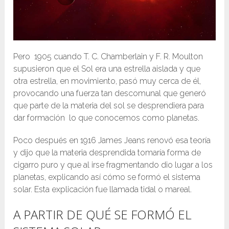
Pero 1905 cuando T. C. Chamberlain y F. R. Moulton
supusieron que el Sol era una estrella aislada y que
otra estrella, en movimiento, pasó muy cerca de él,
provocando una fuerza tan descomunal que generó
que parte de la materia del sol se desprendiera para
dar formación lo que conocemos como planetas.
Poco después en 1916 James Jeans renovó esa teoría
y dijo que la materia desprendida tomaría forma de
cigarro puro y que al irse fragmentando dio lugar a los
planetas, explicando así cómo se formó el sistema
solar. Esta explicación fue llamada tidal o mareal.
A PARTIR DE QUÉ SE FORMÓ EL