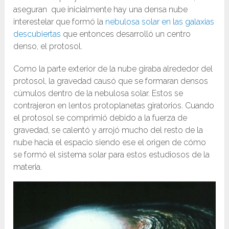
aseguran que inicialmente hay una densa nube
interestelar que formó la
nebulosa solar en las galaxias
descubiertas
que entonces desarrolló un centro
denso, el protosol.
Como la parte exterior de la nube giraba alrededor del
protosol, la gravedad causó que se formaran densos
cúmulos dentro de la nebulosa solar. Estos se
contrajeron en lentos protoplanetas giratorios. Cuando
el protosol se comprimió debido a la fuerza de
gravedad, se calentó y arrojó mucho del resto de la
nube hacia el espacio siendo ese el origen de cómo
se formó el sistema solar para estos estudiosos de la
materia.