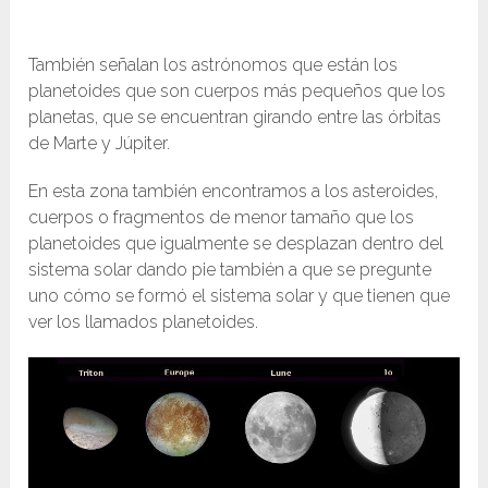
También señalan los astrónomos que están los
planetoides que son cuerpos más pequeños que los
planetas, que se encuentran girando entre las órbitas
de Marte y Júpiter.
En esta zona también encontramos a los asteroides,
cuerpos o fragmentos de menor tamaño que los
planetoides que igualmente se desplazan dentro del
sistema solar dando pie también a que se pregunte
uno cómo se formó el sistema solar y que tienen que
ver los llamados planetoides.