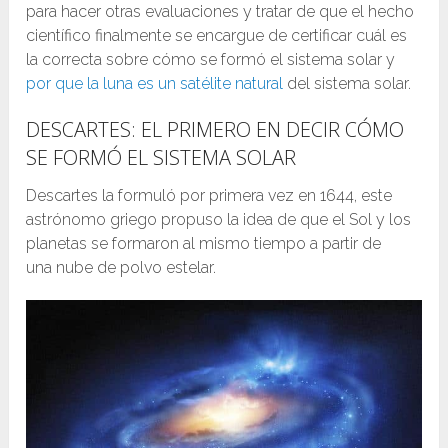
para hacer otras evaluaciones y tratar de que el hecho
científico finalmente se encargue de certificar cuál es
la correcta sobre cómo se formó el sistema solar y
por que la luna es un satélite natural
del sistema solar.
DESCARTES: EL PRIMERO EN DECIR CÓMO
SE FORMÓ EL SISTEMA SOLAR
Descartes la formuló por primera vez en 1644, este
astrónomo griego propuso la idea de que el Sol y los
planetas se formaron al mismo tiempo a partir de
una nube de polvo estelar.