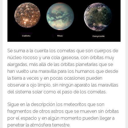
Se suma a la cuenta los cometas que son cuerpos de
núcleo rocoso y una cola gaseosa, con órbitas muy
alargadas, más allá de las órbitas planetarias que se
han vuelto una maravilla para los humanos que desde
la tierra a veces y en pocas ocasiones pueden
observar a ojo limpio, sin ningún aparato las maravillas
del sistema solar como el paso de los cometas.
Sigue en la descripción los meteoritos que son
fragmentos de otros astros que se mueven sin órbitas
por el espacio y en algún momento pueden llegar a
penetrar la atmósfera terrestre.