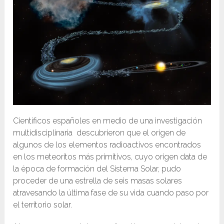
Científicos españoles en medio de una investigación
multidisciplinaria descubrieron que el origen de
algunos de los elementos radioactivos encontrados
en los meteoritos más primitivos, cuyo origen data de
la época de formación del Sistema Solar, pudo
proceder de una estrella de seis masas solares
atravesando la última fase de su vida cuando paso por
el territorio solar.