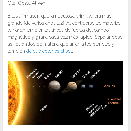
Olof Gosta Alfvén.
Ellos afirmaban que la nebulosa primitiva era muy
grande (de varios años luz). Al contraerse las materias
lo harían también las líneas de fuerza del campo
magnético y giraría cada vez más rápido. Separándose
así los anillos de materia que unían a los planetas y
también
de qué color es el sol
.