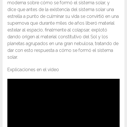
moderna sobre cómo se formó el sistema solar, y
dice que antes de la existencia del sistema solar una
estrella a punto de culminar su vida se convirtió en una
supernova que durante miles de años liberó material
estelar al espacio, finalmente al colapsar, explotó
dando origen al material constitutivo del Sol y los
planetas agrupados en una gran nebulosa, tratando de
dar con esto respuesta a cómo se formó el sistema
solar.
Explicaciones en el video