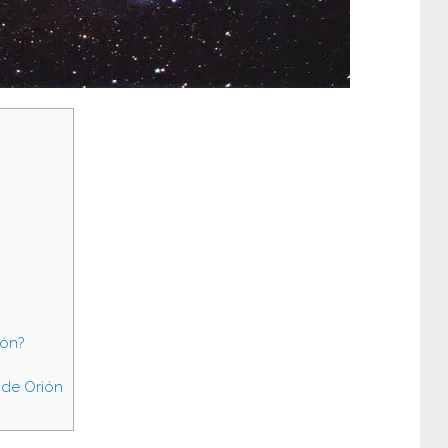
ión?
 de Orión