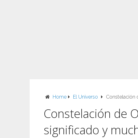
Home
El Universo
Constelación d
Constelación de Or
significado y mu