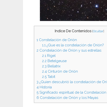
Indice De Contenidos
[
Ocultar
]
1
Constelación de Orión
1.1
¿Que es la constelación de Orión?
2
Constelación de Orión y sus estrellas
2.1
Rigel
2.2
Betelgeuse
2.3
Bellatrix
2.4
Cinturón de Orión
2.5
Tabit
3
¿Quien descubrió la constelación de Or
4
Historia
5
Significado espiritual de la Constelación
6
Constelación de Orión y los Mayas