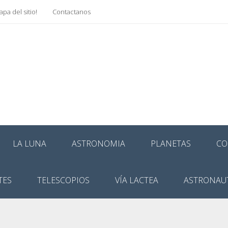
pa del sitio!
Contactanos
LA LUNA
ASTRONOMIA
PLANETAS
CO
TES
TELESCOPIOS
VÍA LACTEA
ASTRONAU