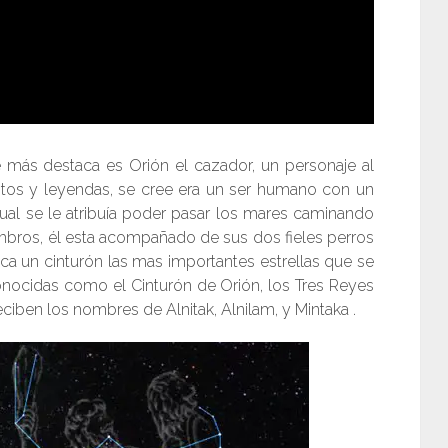
e más destaca es Orión el cazador, un personaje al
itos y leyendas, se cree era un ser humano con un
ual se le atribuía poder pasar los mares caminando
ombros, él esta acompañado de sus dos fieles perros
ca un cinturón las mas importantes estrellas que se
nocidas como el Cinturón de Orión, los Tres Reyes
reciben los nombres de Alnitak, Alnilam, y Mintaka .