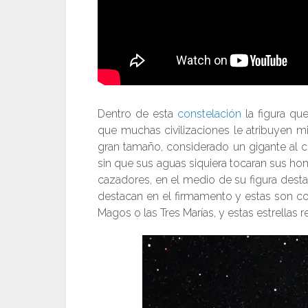
Dentro de esta
constelación
la figura qu
que muchas civilizaciones le atribuyen m
gran tamaño, considerado un gigante al c
sin que sus aguas siquiera tocaran sus h
cazadores, en el medio de su figura desta
destacan en el firmamento y estas son co
Magos o las Tres Marías, y estas estrellas 