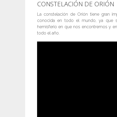
CONSTELACIÓN DE ORIÓN
La constelación de Orión tiene gran i
conocida en todo el mundo, ya que se
hemisferio en que nos encontremos y en 
todo el año.