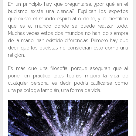
En un principio hay que preguntarse, ¿por qué en el
budismo existe una ciencia?. Explican los expertos
que existe el mundo espiritual o de fe, y el científico
que es el mundo donde se puede realizar todo.
Muchas veces estos dos mundos no han ido siempre
de la mano, han existido diferencias. Primero hay que
decir que los budistas no consideran esto como una
religión.
Es más que una filosofía, porque aseguran que al
poner en práctica tales teorías mejora la vida de
cualquier persona, es decir, podría calificarse como
una psicología también, una forma de vida.