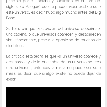
principio por el tibetano y publicado en el libro del
siglo siete. Aseguró que no puede haber existido solo
este universo, es decir, hubo algo mucho antes del Big
Bang.
Su tesis era que la creación del universo debería ser
una cadena, o que universos aparecen y desaparecen
simultáneamente, pese a la oposición de muchos de
científicos.
La crítica a esta teoría es que -si un universo aparece y
desaparece y de lo que sobra de un universo se crea
otro universo-, entonces la masa no puede ser solo
masa, es decir, que si algo existe, no puede dejar de
existir.