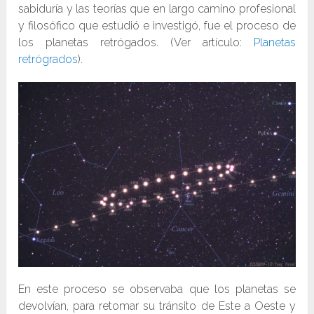
sabiduría y las teorías que en largo camino profesional
y filosófico que estudió e investigó, fue el proceso de
los planetas retrógados. (Ver artículo:
Planetas
retrógrados
).
En este proceso se observaba que los planetas se
devolvían, para retomar su tránsito de Este a Oeste y