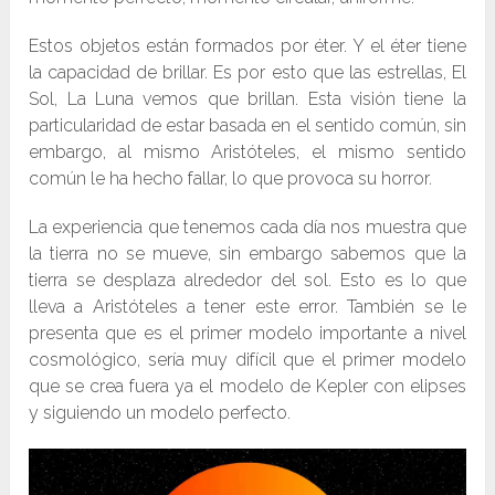
Estos objetos están formados por éter. Y el éter tiene
la capacidad de brillar. Es por esto que las estrellas, El
Sol, La Luna vemos que brillan. Esta visión tiene la
particularidad de estar basada en el sentido común, sin
embargo, al mismo Aristóteles, el mismo sentido
común le ha hecho fallar, lo que provoca su horror.
La experiencia que tenemos cada día nos muestra que
la tierra no se mueve, sin embargo sabemos que la
tierra se desplaza alrededor del sol. Esto es lo que
lleva a Aristóteles a tener este error. También se le
presenta que es el primer modelo importante a nivel
cosmológico, sería muy difícil que el primer modelo
que se crea fuera ya el modelo de Kepler con elipses
y siguiendo un modelo perfecto.