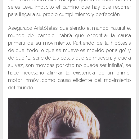
seres lleva implícito el camino que hay que recorrer
para llegar a su propio cumplimiento y perfección.
Aseguraba Aristóteles que siendo el mundo natural el
mundo del cambio, habría que encontrar la causa
primera de su movimiento. Partiendo de la hipótesis
de que “todo lo que se mueve es movido por algo” y
de que “la serie de las cosas que se mueven, y que a
su vez, son movidas por otro no puede ser infinita”, se
hace necesario afirmar la existencia de un primer
motor inmóvil,como causa eficiente del movimiento
del mundo.