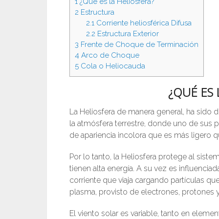
1
¿Qué es la Heliosfera?
2
Estructura
2.1
Corriente heliosférica Difusa
2.2
Estructura Exterior
3
Frente de Choque de Terminación
4
Arco de Choque
5
Cola o Heliocauda
¿QUÉ ES 
La Heliosfera de manera general, ha sido d
la atmósfera terrestre, donde uno de sus 
de apariencia incolora que es más ligero 
Por lo tanto, la Heliosfera protege al sist
tienen alta energía. A su vez es influenci
corriente que viaja cargando partículas qu
plasma, provisto de electrones, protones y 
El viento solar es variable, tanto en elem