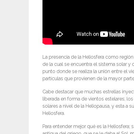
La presencia de la Heliosfera como región 
de la cual se encuentra el sistema solar 
punto donde se realiza la unión entre el vie
partículas que provienen de la mayor parte 
Cabe destacar que muchas estrellas inyect
liberada en forma de vientos estelares; l
solares a nivel de la Heliopausa, y esta a su
Heliosfera.
Para entender mejor qué es la Heliosfera;
antigua del griego, que se le daba al Sol,