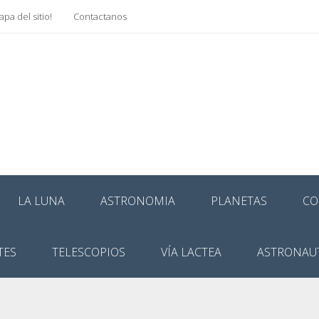
pa del sitio!
Contactanos
LA LUNA
ASTRONOMIA
PLANETAS
CO
TES
TELESCOPIOS
VÍA LACTEA
ASTRONAU