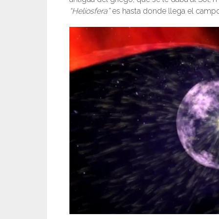
“
Heliosfera”
es hasta donde llega el campo