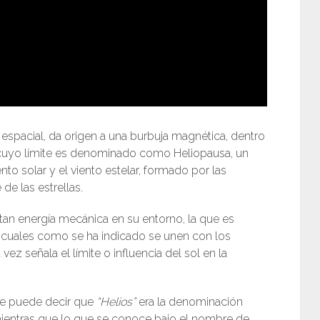
espacial, da origen a una burbuja magnética, dentro
y cuyo límite es denominado como Heliopausa, un
nto solar y el viento estelar, formado por las
de las estrellas.
an energía mecánica en su entorno, la que es
os cuales como se ha indicado se unen con los
 vez señala el límite o influencia del sol en la
 se puede decir que
“
Helios”
era la denominación
 mientras que lo que se conoce bajo el nombre de