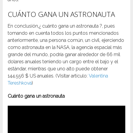
CUÁNTO GANA UN ASTRONAUTA
En conclusión,¿ cuánto gana un astronauta ?, pues
tomando en cuenta todos los puntos mencionados
anteriormente, una persona común, un civil, ejerciendo
como astronauta en la NASA, la agencia espacial más
grande del mundo, podría ganar alrededor de 66 mil
dolares anuales teniendo un cargo entre el bajo y el
estándar, mientras que uno alto puede obtener
144.556 $ US anuales. (Visitar artículo:
Valentina
Tereshkova
)
Cuánto gana un astronauta