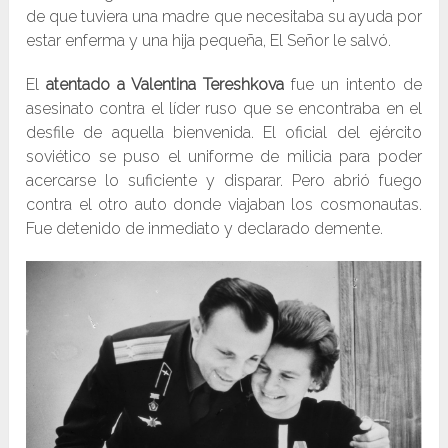
de que tuviera una madre que necesitaba su ayuda por
estar enferma y una hija pequeña, El Señor le salvó.
El
atentado a Valentina Tereshkova
fue un intento de
asesinato contra el líder ruso que se encontraba en el
desfile de aquella bienvenida. El oficial del ejército
soviético se puso el uniforme de milicia para poder
acercarse lo suficiente y disparar. Pero abrió fuego
contra el otro auto donde viajaban los cosmonautas.
Fue detenido de inmediato y declarado demente.