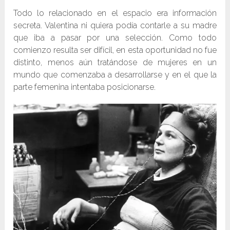
Todo lo relacionado en el espacio era información
secreta. Valentina ni quiera podía contarle a su madre
que iba a pasar por una selección. Como todo
comienzo resulta ser difícil, en esta oportunidad no fue
distinto, menos aún tratándose de mujeres en un
mundo que comenzaba a desarrollarse y en el que la
parte femenina intentaba posicionarse.