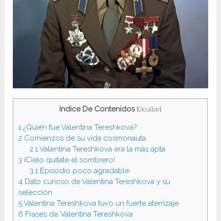
Indice De Contenidos
[
Ocultar
]
1
¿Quién fue Valentina Tereshkova?
2
Comienzos de su vida cosmonauta
2.1
Valentina Tereshkova era la más apta
3
¡Cielo quítate el sombrero!
3.1
Episodio poco agradable
4
Dato curioso de Valentina Tereshkova y su
selección
5
Valentina Tereshkova tuvo un fuerte aterrizaje
6
Frases de Valentina Tereshkova