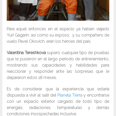
Para aquel entonces en el espacio ya habían viajado
Yuri Gagarin, así como su esposo, y su compañero de
vuelo Pavel Okovich, eran los héroes del país.
Valentina Tereshkova
superó cualquier tipo de pruebas
que le pusieron en el largo período de entrenamiento,
mostrando sus capacidades y habilidades para
reaccionar y responder ante las sorpresas que le
depararon estos 18 meses.
Es de considerar que la experiencia que estaría
dispuesta a vivir al salir del
Planeta Tierra
y encontrarse
con un espacio exterior cargado de todo tipo de
energías, radiaciones, temperaturas y demás
condiciones insospechadas inclusive.