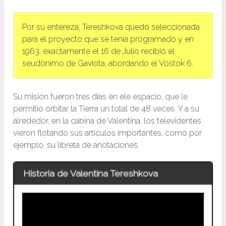
Por su entereza, Tereshkova quedó seleccionada
para el proyecto que se tenía programado y en
1963, exactamente el 16 de Julio recibió el
seudónimo de Gaviota, abordando el Vostok 6.
Su misión fueron tres días en ele espacio, que le
permitió orbitar la Tierra un total de 48 veces. Y a su
alrededor, en la cabina de Valentina, los televidentes
vieron flotando sus artículos importantes, como por
ejemplo, su libreta de anotaciones.
Historia de Valentina Tereshkova