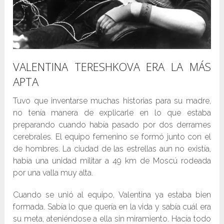
VALENTINA TERESHKOVA ERA LA MÁS
APTA
Tuvo que inventarse muchas historias para su madre,
no tenía manera de explicarle en lo que estaba
preparando cuando había pasado por dos derrames
cerebrales. El equipo femenino se formó junto con el
de hombres. La ciudad de las estrellas aun no existía,
había una unidad militar a 49 km de Moscú rodeada
por una valla muy alta.
Cuando se unió al equipo, Valentina ya estaba bien
formada. Sabía lo que quería en la vida y sabía cuál era
su meta, ateniéndose a ella sin miramiento. Hacía todo