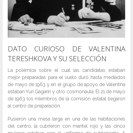
DATO CURIOSO DE VALENTINA
TERESHKOVA Y SU SELECCIÓN
La polémica sobre el cual las candidatas estaban
mejor preparadas para el vuelo duró hasta mediados
de mayo de 1963 y en el grupo de apoyo de Valentina
estaban Yuri Gagarin y otro cosmonauta. El 21 de mayo
de 1963 los miembros de la comisión estatal llegaron
al centro de preparación.
Pusieron una mesa larga en una de las habitaciones
del centro, la cubrieron con mantel rojo y las cinco