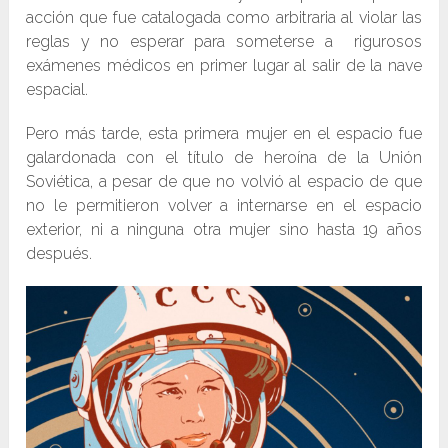
acción que fue catalogada como arbitraria al violar las
reglas y no esperar para someterse a rigurosos
exámenes médicos en primer lugar al salir de la nave
espacial.
Pero más tarde, esta primera mujer en el espacio fue
galardonada con el título de heroína de la Unión
Soviética, a pesar de que no volvió al espacio de que
no le permitieron volver a internarse en el espacio
exterior, ni a ninguna otra mujer sino hasta 19 años
después.