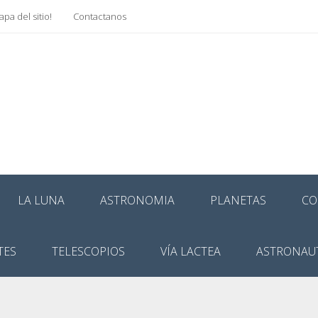
pa del sitio!
Contactanos
LA LUNA
ASTRONOMIA
PLANETAS
CO
TES
TELESCOPIOS
VÍA LACTEA
ASTRONAU