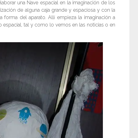
aborar una Nave espacial en la imaginación de los
zación de alguna caja grande y espaciosa y con la
a forma del aparato. Allí empieza la imaginación a
go espacial, tal y como lo vemos en las noticias o en