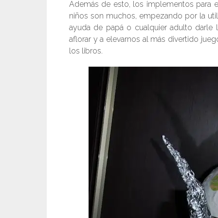
Además de esto, los implementos para el
niños son muchos, empezando por la utili
ayuda de papá o cualquier adulto darle l
aflorar y a elevarnos al más divertido jue
los libros.