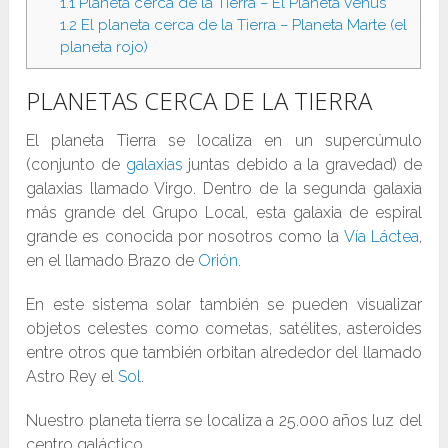
1.1
Planeta cerca de la Tierra – El Planeta Venus
1.2
El planeta cerca de la Tierra – Planeta Marte (el
planeta rojo)
PLANETAS CERCA DE LA TIERRA
El planeta Tierra se localiza en un supercúmulo
(conjunto de
galaxias
juntas debido a la gravedad) de
galaxias llamado Virgo. Dentro de la segunda galaxia
más grande del Grupo Local, esta galaxia de espiral
grande es conocida por nosotros como la
Vía Láctea
,
en el llamado Brazo de
Orión.
En este sistema solar también se pueden visualizar
objetos celestes como cometas, satélites, asteroides
entre otros que también orbitan alrededor del llamado
Astro Rey el
Sol
.
Nuestro planeta tierra se localiza a 25.000 años luz del
centro galáctico.