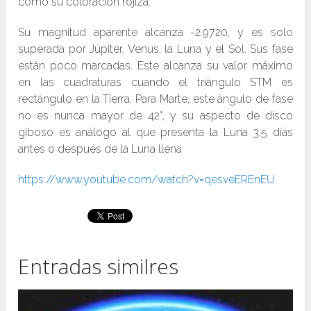
como su coloración rojiza.
Su magnitud aparente alcanza -2.9720, y es solo
superada por Júpiter, Venus, la Luna y el Sol. Sus fase
están poco marcadas. Este alcanza su valor máximo
en las cuadraturas cuando el triángulo STM es
rectángulo en la Tierra. Para Marte, este ángulo de fase
no es nunca mayor de 42°, y su aspecto de disco
giboso es análogo al que presenta la Luna 3,5 días
antes o después de la Luna llena
https://www.youtube.com/watch?v=qesveEREnEU
Entradas similres