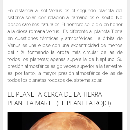
En distancia al sol Venus es el segundo planeta del
sistema solar, con relación al tamaño es el sexto. No
posee satélites naturales. El nombre se le dio en honor
a la diosa romana Venus. Es diferente al planeta Tierra
en cuestiones térmicas y atmosféricas. La órbita de
Venus es una elipse con una excentricidad de menos
del 1 %, formando la órbita más circular de las de
todos los planetas; apenas supera la de Neptuno. Su
presión atmosférica es 90 veces superior a la terrestre;
es, por tanto, la mayor presión atmosférica de las de
todos los planetas rocosos del sistema solar.
EL PLANETA CERCA DE LA TIERRA –
PLANETA MARTE (EL PLANETA ROJO)