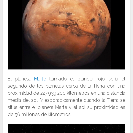
El planeta
Marte
llamado el planeta rojo sería el
segundo de los planetas cerca de la Tierra con una
proximidad de 227.939.200 kilómetros en una distancia
media del sol. Y esporadicamente cuando la Tierra se
sitúa entre el planeta Marte y el sol su proximidad es
de 56 millones de kilómetros.