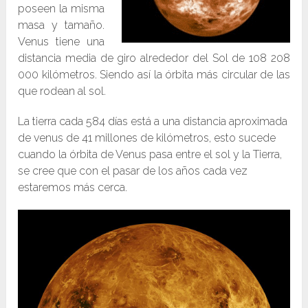
poseen la misma
masa y tamaño.
Venus tiene una
distancia media de giro alrededor del Sol de 108 208
000 kilómetros. Siendo así la órbita más circular de las
que rodean al sol.
La tierra cada 584 días está a una distancia aproximada
de venus de 41 millones de kilómetros, esto sucede
cuando la órbita de Venus pasa entre el sol y la Tierra,
se cree que con el pasar de los años cada vez
estaremos más cerca.