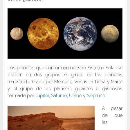
Los planetas que conforman nuestro Sistema Solar se
dividen en dos grupos: el grupo de los planetas
terrestre formado por Mercurio, Venus, la Tierra y Marte
y el grupo de los planetas gigantes o gaseosos
formado por
Júpiter
,
Saturno
,
Urano
y
Neptuno.
A pesar
de que
las