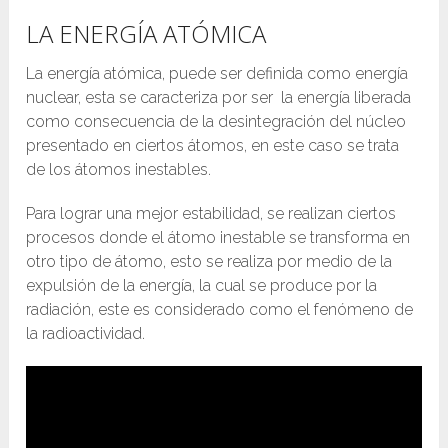
LA ENERGÍA ATÓMICA
La energía atómica, puede ser definida como energía
nuclear, esta se caracteriza por ser la energía liberada
como consecuencia de la desintegración del núcleo
presentado en ciertos átomos, en este caso se trata
de los átomos inestables.
Para lograr una mejor estabilidad, se realizan ciertos
procesos donde el átomo inestable se transforma en
otro tipo de átomo, esto se realiza por medio de la
expulsión de la energía, la cual se produce por la
radiación, este es considerado como el fenómeno de
la radioactividad.