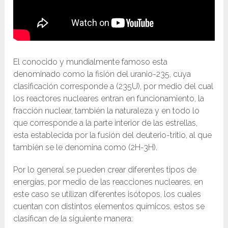
El conocido y mundialmente famoso esta
denominado como la fisión del uranio-235, cuya
clasificación corresponde a (235U), por medio del cual
los reactores nucleares entran en funcionamiento, la
fracción nuclear, también la naturaleza y en todo lo
que corresponde a la parte interior de las estrellas,
esta establecida por la fusión del deuterio-tritio, al que
también se le denomina como (2H-3H).
Por lo general se pueden crear diferentes tipos de
energías, por medio de las reacciones nucleares, en
este caso se utilizan diferentes isótopos, los cuales
cuentan con distintos elementos químicos, estos se
clasifican de la siguiente manera: