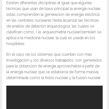
Existen diferentes disciplinas al igual que algunas
técnicas que usan de base principal la energía nuclear,
estas comprenden la generación de energía eléctrica
en las centrales nucleares hasta alcanzar las técnicas
de análisis de datación arqueológica, las cuales se
clasifican como, ( la arqueometría nuclear),también se
aplica a la medicina nuclear, la cual es usada en los
hospitales.
En el caso de los sistemas que cuentan con más
investigación y los diversos trabajados, son generados
para la obtención de energía aprovechable a partir de
la energía nuclear que se establece de forma masiva,
determinada como la fisión nuclear y la fusión nuclear.