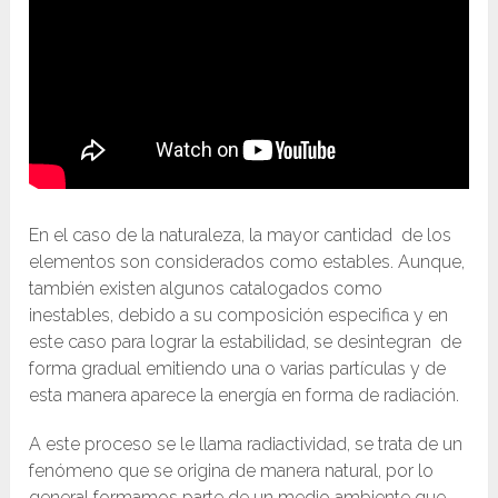
En el caso de la naturaleza, la mayor cantidad de los
elementos son considerados como estables. Aunque,
también existen algunos catalogados como
inestables, debido a su composición especifica y en
este caso para lograr la estabilidad, se desintegran de
forma gradual emitiendo una o varias partículas y de
esta manera aparece la energía en forma de radiación.
A este proceso se le llama radiactividad, se trata de un
fenómeno que se origina de manera natural, por lo
general formamos parte de un medio ambiente que