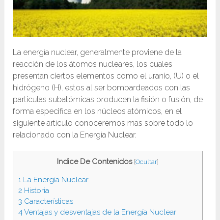
La energía nuclear, generalmente proviene de la
reacción de los átomos nucleares, los cuales
presentan ciertos elementos como el uranio, (U) o el
hidrógeno (H), estos al ser bombardeados con las
partículas subatómicas producen la fisión o fusión, de
forma especifica en los núcleos atómicos, en el
siguiente artículo conoceremos mas sobre todo lo
relacionado con la Energía Nuclear.
Indice De Contenidos
[
Ocultar
]
1
La Energía Nuclear
2
Historia
3
Características
4
Ventajas y desventajas de la Energía Nuclear