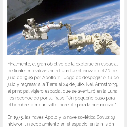
Finalmente, el gran objetivo de la exploración espacial
de finalmente alcanzar la Luna fue alcanzado el 20 de
julio de 1969 por Apollo 11, luego de despegar el 16 de
julio y regresar a la Tierra el 24 de julio. Neil Armstrong,
el principal viajero espacial que se aventuró en la Luna.
, es reconocido por su frase: “Un pequeño paso para
el hombre, pero un salto increíble para la humanidad”.
En 1975, las naves Apolo y la nave soviética Soyuz 19
hicieron un acoplamiento en el espacio, en la misión