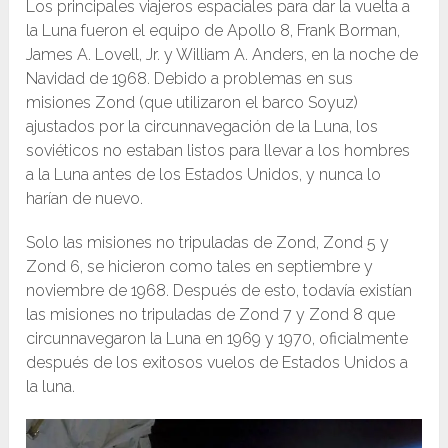
Los principales viajeros espaciales para dar la vuelta a
la Luna fueron el equipo de Apollo 8, Frank Borman,
James A. Lovell, Jr. y William A. Anders, en la noche de
Navidad de 1968. Debido a problemas en sus
misiones Zond (que utilizaron el barco Soyuz)
ajustados por la circunnavegación de la Luna, los
soviéticos no estaban listos para llevar a los hombres
a la Luna antes de los Estados Unidos, y nunca lo
harían de nuevo.
Solo las misiones no tripuladas de Zond, Zond 5 y
Zond 6, se hicieron como tales en septiembre y
noviembre de 1968. Después de esto, todavía existían
las misiones no tripuladas de Zond 7 y Zond 8 que
circunnavegaron la Luna en 1969 y 1970, oficialmente
después de los exitosos vuelos de Estados Unidos a
la luna.