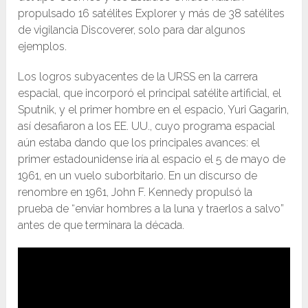
propulsado 16 satélites Explorer y más de 38 satélites
de vigilancia Discoverer, solo para dar algunos
ejemplos.
Los logros subyacentes de la URSS en la carrera
espacial, que incorporó el principal satélite artificial, el
Sputnik, y el primer hombre en el espacio, Yuri Gagarin,
así desafiaron a los EE. UU., cuyo programa espacial
aún estaba dando que los principales avances: el
primer estadounidense iría al espacio el 5 de mayo de
1961, en un vuelo suborbitario. En un discurso de
renombre en 1961, John F. Kennedy propulsó la
prueba de “enviar hombres a la luna y traerlos a salvo”
antes de que terminara la década.