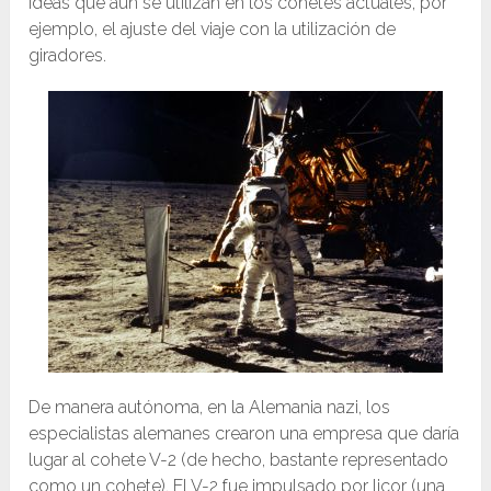
ideas que aún se utilizan en los cohetes actuales, por
ejemplo, el ajuste del viaje con la utilización de
giradores.
De manera autónoma, en la Alemania nazi, los
especialistas alemanes crearon una empresa que daría
lugar al cohete V-2 (de hecho, bastante representado
como un cohete). El V-2 fue impulsado por licor (una