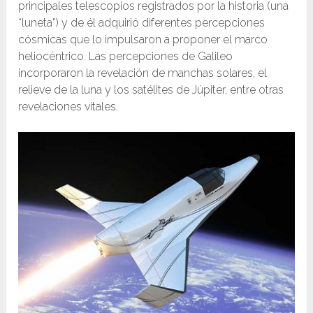
principales telescopios registrados por la historia (una
“luneta”) y de él adquirió diferentes percepciones
cósmicas que lo impulsaron a proponer el marco
heliocéntrico. Las percepciones de Galileo
incorporaron la revelación de manchas solares, el
relieve de la luna y los satélites de Júpiter, entre otras
revelaciones vitales.