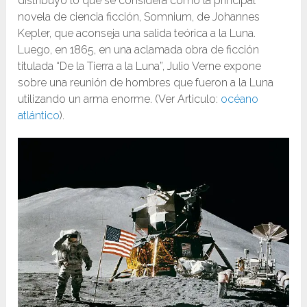
distribuyó lo que se considera como la principal
novela de ciencia ficción, Somnium, de Johannes
Kepler, que aconseja una salida teórica a la Luna.
Luego, en 1865, en una aclamada obra de ficción
titulada “De la Tierra a la Luna”, Julio Verne expone
sobre una reunión de hombres que fueron a la Luna
utilizando un arma enorme. (Ver Articulo:
océano
atlántico
).