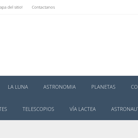
pa del sitio!
Contactanos
LA LUNA
ASTRONOMIA
PLANETAS
CO
TES
TELESCOPIOS
VÍA LACTEA
ASTRONAU