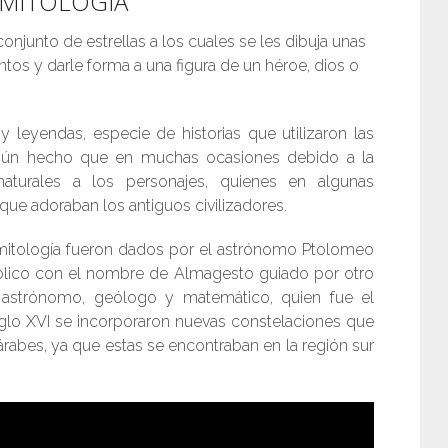
 MITOLOGÍA
njunto de estrellas a los cuales se les dibuja unas
untos y darle forma a una figura de un héroe, dios o
y leyendas, especie de historias que utilizaron las
e algún hecho que en muchas ocasiones debido a la
enaturales a los personajes, quienes en algunas
que adoraban los antiguos civilizadores.
 mitología fueron dados por el astrónomo Ptolomeo
blico con el nombre de Almagesto guiado por otro
 astrónomo, geólogo y matemático, quien fue el
 siglo XVI se incorporaron nuevas constelaciones que
 árabes, ya que estas se encontraban en la región sur