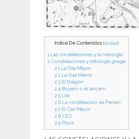
Indice De Contenidos
[
Ocultar
]
1
Las constelaciones y la mitología
2
Constelaciones y mitología griega
2.1
La Osa Mayor
2.2
La Osa Menor
2.3
El Dragón
2.4
Boyero o el lancero
2.5
Lira
2.6
La constelación de Perseo
2.7
El Can Mayor
2.8
LEO
2.9
Piscis