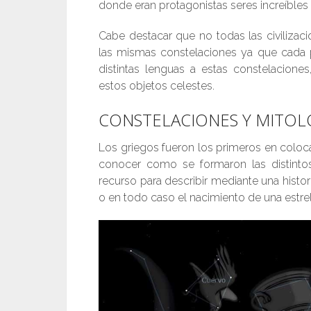
donde eran protagonistas seres increíbles
Cabe destacar que no todas las civiliza
las mismas constelaciones ya que cada p
distintas lenguas a estas constelacione
estos objetos celestes.
CONSTELACIONES Y MITOL
Los griegos fueron los primeros en coloc
conocer como se formaron las distinto
recurso para describir mediante una hist
o en todo caso el nacimiento de una estre