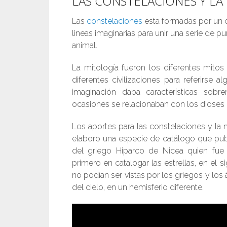
LAS CONSTELACIONES Y LA
Las
constelaciones
esta formadas por un co
lineas imaginarias para unir una serie de p
animal.
La mitología fueron los diferentes mitos 
diferentes civilizaciones para referirs
imaginación daba características sobr
ocasiones se relacionaban con los dioses 
Los aportes para las constelaciones y la
elaboro una especie de catálogo que pu
del griego Hiparco de Nicea quien fue
primero en catalogar las estrellas, en el
no podían ser vistas por los griegos y los
del cielo, en un hemisferio diferente.