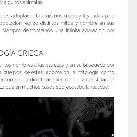
 y algunos animales.
ciones adoptaron los mismos mitos y leyendas para
oblación realizo distintos mitos y nombre en sus
s, siempre demostrando una infinita adoración por
OGÍA GRIEGA
ar los nombres a las estrellas y en su búsqueda por
s cuerpos celestes, adoptaron la mitología como
oria como sucedió el nacimiento de una constelación
lla que en muchos casos sobrepasaba la realidad.