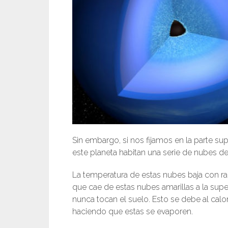
Sin embargo, si nos fijamos en la parte s
este planeta habitan una serie de nubes de 
La temperatura de estas nubes baja con rapi
que cae de estas nubes amarillas a la super
nunca tocan el suelo. Esto se debe al cal
haciendo que estas se evaporen.