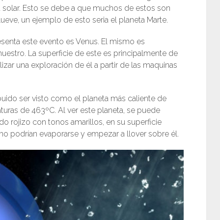
a solar. Esto se debe a que muchos de estos son
llueve, un ejemplo de esto seria el planeta Marte.
resenta este evento es Venus. El mismo es
estro. La superficie de este es principalmente de
lizar una exploración de él a partir de las maquinas
ibuido ser visto como el planeta más caliente de
turas de 463ºC. Al ver este planeta, se puede
o rojizo con tonos amarillos, en su superficie
mo podrían evaporarse y empezar a llover sobre él.