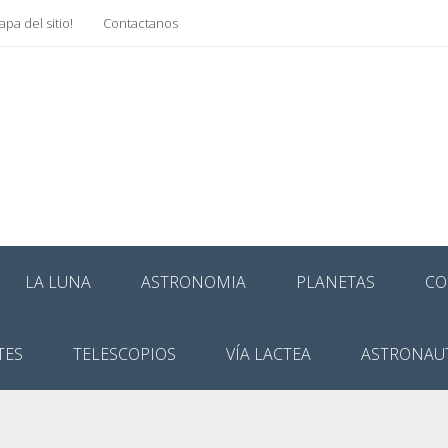
pa del sitio!
Contactanos
LA LUNA
ASTRONOMIA
PLANETAS
CO
TES
TELESCOPIOS
VÍA LACTEA
ASTRONAU