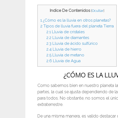
Indice De Contenidos
[
Ocultar
]
1
¿Cómo es la lluvia en otros planetas?
2
Tipos de lluvia fuera del planeta Tierra
2.1
Lluvia de cristales
2.2
Lluvia de diamantes
2.3
Lluvia de ácido sulfúrico
2.4
Lluvia de hierro
2.5
Lluvia de metano
2.6
Lluvia de Agua
¿CÓMO ES LA LLU
Como sabemos bien en nuestro planeta la 
partes, la cual se ajusta dependiendo de la
para todos. No obstante, no somos el único
extraterrestre.
De una misma manera, es valido destacar qu