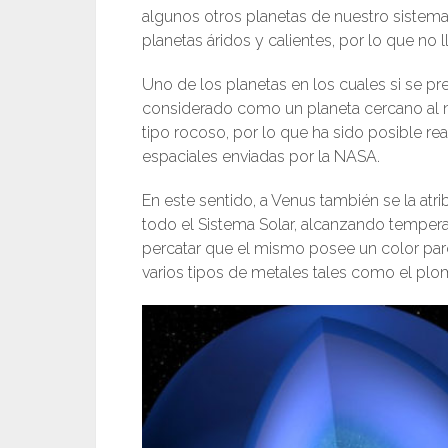
algunos otros planetas de nuestro sistem
planetas áridos y calientes, por lo que no 
Uno de los planetas en los cuales si se p
considerado como un planeta cercano al nu
tipo rocoso, por lo que ha sido posible rea
espaciales enviadas por la NASA.
En este sentido, a Venus también se la atr
todo el Sistema Solar, alcanzando tempera
percatar que el mismo posee un color pard
varios tipos de metales tales como el plo