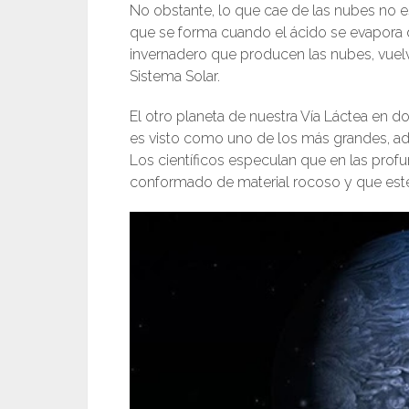
No obstante, lo que cae de las nubes no es
que se forma cuando el ácido se evapora 
invernadero que producen las nubes, vuelv
Sistema Solar.
El otro planeta de nuestra Vía Láctea en 
es visto como uno de los más grandes, ad
Los científicos especulan que en las prof
conformado de material rocoso y que este