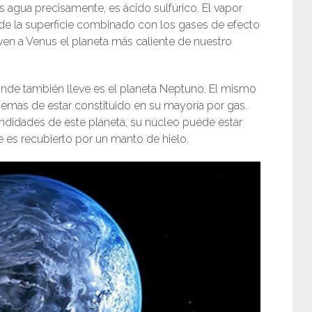
 agua precisamente, es ácido sulfúrico. El vapor
de la superficie combinado con los gases de efecto
en a Venus el planeta más caliente de nuestro
donde también lleve es el planeta Neptuno. El mismo
emas de estar constituido en su mayoría por gas.
undidades de este planeta, su núcleo puede estar
 es recubierto por un manto de hielo.