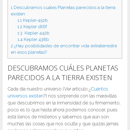
1
Descubramos cuáles Planetas parecidos a la tierra
existen
1.1
Kepler-452b
1.2
Kepler 186f
1.3
Kepler 442b
1.4
Kepler 438b
2
¿Hay posibilidades de encontrar vida extraterrestre
en esos planetas?
DESCUBRAMOS CUÁLES PLANETAS
PARECIDOS A LA TIERRA EXISTEN
Cada día nuestro universo (Ver artículo ¿
Cuántos
universos existen
?) nos sorprende con las maravillas
que descubrimos en la inmensidad de su firmamento,
poco es lo que hasta ahora podemos conocer, pues
está llenos de misterios y sabemos que aún son
muchas las cosas que nos oculta y que quizás jamás