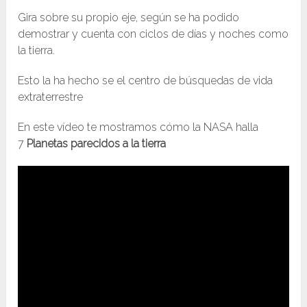
Gira sobre su propio eje, según se ha podido
demostrar y cuenta con ciclos de días y noches como
la tierra.
Esto la ha hecho se el centro de búsquedas de vida
extraterrestre
En este vídeo te mostramos cómo la NASA halla
7
Planetas parecidos a la tierra