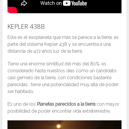
KEPLER 438B
Este es el exoplaneta que más se parece a la tierra, es
parte del sistema Kepler 438 y se encuentra a una
distancia de 472 años luz de la tierra.
Tiene una enorme similitud del más del 80%, es
considerado hasta nuestros días como un candidato
casi gemelo de la tierra, con condiciones bastante
parecidas , tiene una potencialidad muy alta de poder
ser habitado.
Es uno de los
Planetas parecidos a la tierra
con mayor
posibilidad de poder encontrar vida extraterrestre.