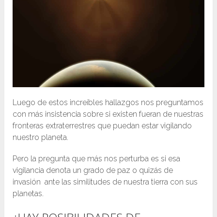
Luego de estos increíbles hallazgos nos preguntamos
con más insistencia sobre si existen fueran de nuestras
fronteras extraterrestres que puedan estar vigilando
nuestro planeta.
Pero la pregunta que más nos perturba es si esa
vigilancia denota un grado de paz o quizás de
invasión ante las similitudes de nuestra tierra con sus
planetas.