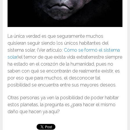
La única verdad es que seguramente muchos
quisieran seguir siendo los únicos habitantes del
sistema solar, (Ver artículo:
Cómo se formó el sistema
solar
)el temor de que exista vida extraterrestre siempre
ha estado en el corazón de la humanidad, pues no
saben con qué se encontrarán de realmente existir, es
por eso que para muchos, el desconocer tal
posibilidad se encuentra entre sus mayores deseos.
Otras personas ya ven la posibilidad de poder habitar
estos planetas, la pregunta es ¿para hacer el mismo
daño que hacen ya aquí?