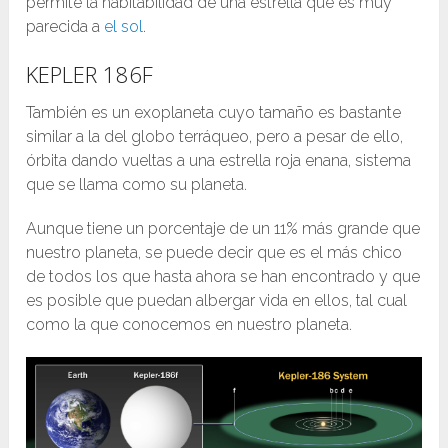
permite la habitabilidad de una estrella que es muy
parecida a
el sol
.
KEPLER 186F
También es un exoplaneta cuyo tamaño es bastante
similar a la del globo terráqueo, pero a pesar de ello,
órbita dando vueltas a una estrella roja enana, sistema
que se llama como su planeta.
Aunque tiene un porcentaje de un 11% más grande que
nuestro planeta, se puede decir que es el más chico
de todos los que hasta ahora se han encontrado y que
es posible que puedan albergar vida en ellos, tal cual
como la que conocemos en nuestro planeta.