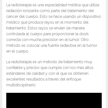
La radioterapia es una especialidad médica que utiliza
radiación ionizante como parte del tratamiento del
cáncer del cuerpo. Esto se hace usando un dispositivo
médico que produce rayos en el momento del
tratamiento. Estos rayos se envían de manera
controlada al cuerpo para proporcionar la dosis
correcta con mucha precisión en el tumor. Otro
método es colocar una fuente radiactiva en el tumor
en el cuerpo.
La radioterapia es un método de tratamiento muy
confiable y preciso que cumple con los más altos
estándares de calidad y con el que se obtienen
excelentes resultados a través del enfoque
multidisciplinario.