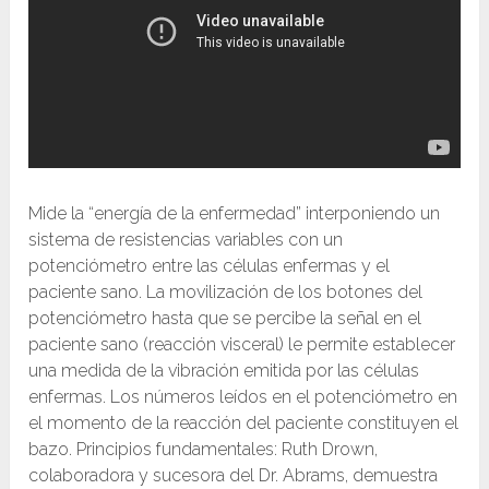
Mide la “energía de la enfermedad” interponiendo un
sistema de resistencias variables con un
potenciómetro entre las células enfermas y el
paciente sano. La movilización de los botones del
potenciómetro hasta que se percibe la señal en el
paciente sano (reacción visceral) le permite establecer
una medida de la vibración emitida por las células
enfermas. Los números leídos en el potenciómetro en
el momento de la reacción del paciente constituyen el
bazo. Principios fundamentales: Ruth Drown,
colaboradora y sucesora del Dr. Abrams, demuestra