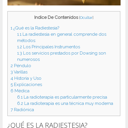
Indice De Contenidos
[
Ocultar
]
1
¿Qué es la Radiestesia?
1.1
La radiestesia en general comprende dos
métodos:
1.2
Los Principales Instrumentos
1.3
Los servicios prestados por Dowsing son
numerosos
2
Péndulo
3
Varillas
4
Historia y Uso
5
Explicaciones
6
Médica
6.1
La radioterapia es particularmente precisa
6.2
La radioterapia es una técnica muy moderna
7
Radiónica
¿QUÉ ES LA RADIESTESIA?