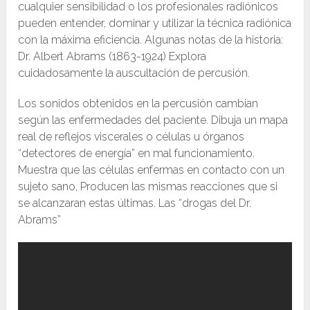
cualquier sensibilidad o los profesionales radiónicos
pueden entender, dominar y utilizar la técnica radiónica
con la máxima eficiencia. Algunas notas de la historia:
Dr. Albert Abrams (1863-1924) Explora
cuidadosamente la auscultación de percusión.
Los sonidos obtenidos en la percusión cambian
según las enfermedades del paciente. Dibuja un mapa
real de reflejos viscerales o células u órganos
“detectores de energía” en mal funcionamiento.
Muestra que las células enfermas en contacto con un
sujeto sano, Producen las mismas reacciones que si
se alcanzaran estas últimas. Las “drogas del Dr.
Abrams”