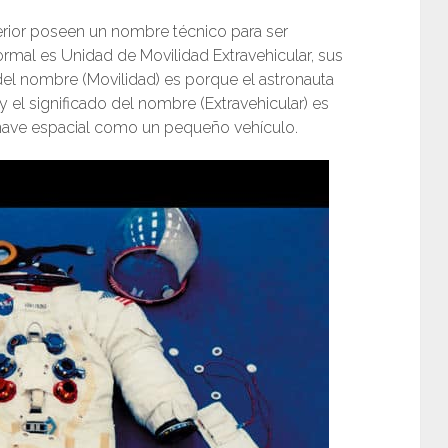
xterior poseen un nombre técnico para ser
ormal es Unidad de Movilidad Extravehicular, sus
o del nombre (Movilidad) es porque el astronauta
y el significado del nombre (Extravehicular) es
 nave espacial como un pequeño vehículo.