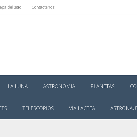
pa del sitio!
Contactanos
LA LUNA
ASTRONOMIA
PLANETAS
CO
TES
TELESCOPIOS
VÍA LACTEA
ASTRONAU