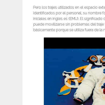
Pero los trajes utilizados en el espacio e
identificados por el personal, su nombre f
iniciales en ingles es (EMU). El significad
puede movilizarse sin problemas del traje 
básicamente porque se utiliza fuera de la