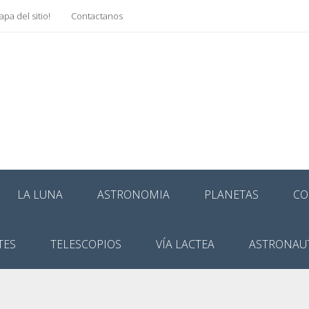
pa del sitio!
Contactanos
LA LUNA
ASTRONOMIA
PLANETAS
CO
TES
TELESCOPIOS
VÍA LACTEA
ASTRONAU