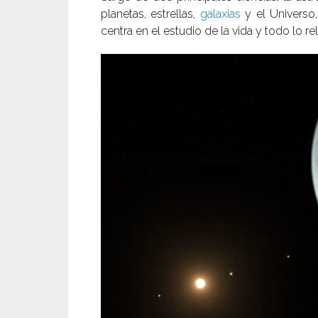
planetas, estrellas,
galaxias
y el Universo,
centra en el estudio de la vida y todo lo r