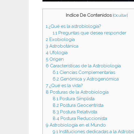
Indice De Contenidos
[
Ocultar
]
1
¿Qué es la astrobiología?
1.1
Preguntas que desea responder
2
Exobiología
3
Astrobotánica
4
Ufología
5
Origen
6
Características de la Astrobiología
6.1
Ciencias Complementarias
6.2
Genómica y Astrogenómica
7
¿Qué es la vida?
8
Posturas de la Astrobiología
8.1
Postura Simplista
8.2
Postura Geocentrista
8.3
Postura Relativista
8.4
Postura Reduccionista
9
Astrobiología en el Mundo
9.1
Instituciones dedicadas a la Astrobi