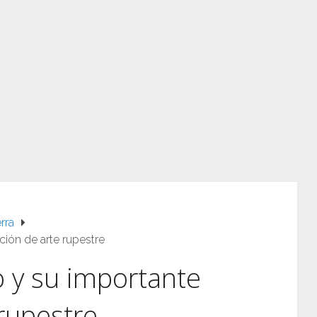
rra
ión de arte rupestre
 y su importante
 rupestre