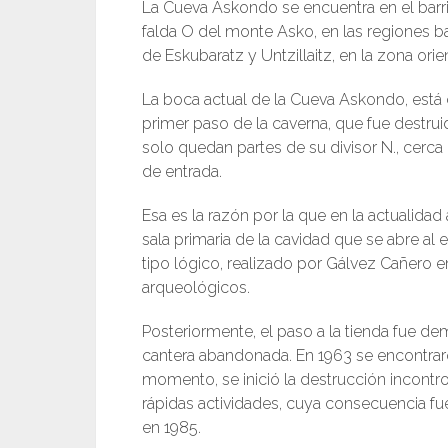
La Cueva Askondo se encuentra en el barr
falda O del monte Asko, en las regiones ba
de Eskubaratz y Untzillaitz, en la zona orie
La boca actual de la Cueva Askondo, está c
primer paso de la caverna, que fue destruid
solo quedan partes de su divisor N., cerca
de entrada.
Esa es la razón por la que en la actualid
sala primaria de la cavidad que se abre al 
tipo lógico, realizado por Gálvez Cañero 
arqueológicos.
Posteriormente, el paso a la tienda fue d
cantera abandonada. En 1963 se encontraro
momento, se inició la destrucción incont
rápidas actividades, cuya consecuencia fue
en 1985.