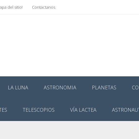
pa del sitio!
Contactanos
LA LUNA
ASTRONOMIA
PLANETAS
CO
TES
TELESCOPIOS
VÍA LACTEA
ASTRONAU