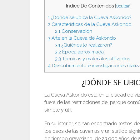
Indice De Contenidos
[
Ocultar
]
1
¿Dónde se ubica la Cueva Askondo?
2
Características de la Cueva Askondo
2.1
Conservación
3
Arte en la Cueva de Askondo
3.1
¿Quiénes lo realizaron?
3.2
Época aproximada
3.3
Técnicas y materiales utilizados
4
Descubrimiento e investigaciones realiz
¿DÓNDE SE UBI
La Cueva Askondo está en la ciudad de vizc
fuera de las restricciones del parque comú
simple y útil.
En su interior, se han encontrado restos de
los osos de las cavernas y un surtido sig
de tiempo gravetiano, de 23.000 años de 