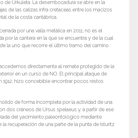
io de Urkuleta. La desembocadura se abre en la
jas de las calizas infra cretáceas entre los macizos
ntal de la costa cantábrica.
errada por una valla metálica en 2011, no es el
a por la cantera en la que se encuentra y de la cual
 de la uno que recorre el último tramo del camino
ad accedemos directamente al remate protegido de la
exterior en un curso de NO. El principal ataque de
en 1912, hizo concebible encontrar pocos restos
emolido de forma incompleta por la actividad de una
n dos cráneos de Ursus spelaeus y, a partir de ese
rolada del yacimiento paleontológico mediante
 la recuperación de una parte de la punta de Isturitz