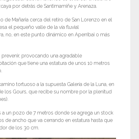
Vizcaya por detrás de Santimamiñe y Arenaza.
to de Mañaria cerca del retiro de San Lorenzo en el
esa el pequeño valle de la vía fluvial
tera, no, en este punto dinámico en Aperribai o más
in prevenir, provocando una agradable
abitación que tiene una estatura de unos 10 metros
o.
mino tortuoso a la supuesta Galería de la Luna, en
 de los Gours, que recibe su nombre por la plenitud
es).
s a un pozo de 7 metros donde se agrega un stock
ros de ancho que va cerrando en estatura hasta que
dedor de los 30 cm.