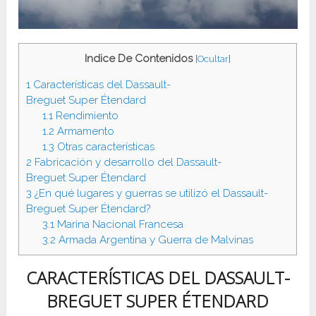
Indice De Contenidos
[
Ocultar
]
1
Características del Dassault-
Breguet Super Étendard
1.1
Rendimiento
1.2
Armamento
1.3
Otras características
2
Fabricación y desarrollo del Dassault-
Breguet Super Étendard
3
¿En qué lugares y guerras se utilizó el Dassault-
Breguet Super Étendard?
3.1
Marina Nacional Francesa
3.2
Armada Argentina y Guerra de Malvinas
CARACTERÍSTICAS DEL DASSAULT-
BREGUET SUPER ÉTENDARD