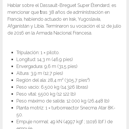
Hablar sobre el Dassault-Breguet Super Étendard, es
mencionar que
t
ras 38 años de administración en
Francia, habiendo actuado en Irak, Yugoslavia,
Afganistán y Libia. Terminaron su vocación el 12 de julio
de 2016 en la Armada Nacional Francesa.
Tripulación: 1 × piloto.
Longitud: 14,3 m (46,9 pies)
Envergadura: 9,6 m (31,5 pies)
Altura: 3,9 m (12,7 pies)
Región del ala: 28,4 m² (305,7 pies²)
Peso vacío: 6.500 kg (14.326 libras)
Peso vital: 5500 kg (12 122 lb)
Peso máximo de salida: 12.000 kg (26.448 lb)
Planta motriz: 1 × turborreactor Snecma Atar 8K-
50.
Empuje normal: 49 kN (4997 kgf ; 11016 lbf ) de
empuje.