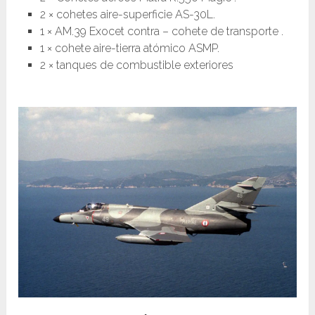
2 × cohetes aire-superficie AS-30L.
1 × AM.39 Exocet contra – cohete de transporte .
1 × cohete aire-tierra atómico ASMP.
2 × tanques de combustible exteriores