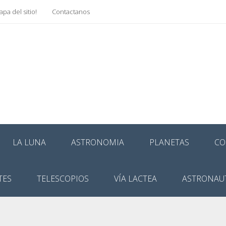
pa del sitio!
Contactanos
LA LUNA
ASTRONOMIA
PLANETAS
CO
TES
TELESCOPIOS
VÍA LACTEA
ASTRONAU