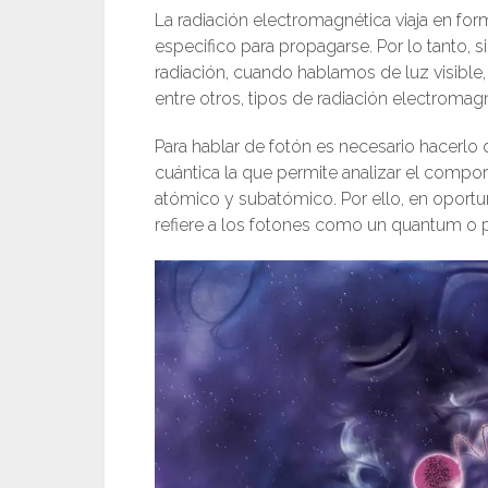
La radiación electromagnética viaja en fo
especifico para propagarse. Por lo tanto, 
radiación, cuando hablamos de luz visible, l
entre otros, tipos de radiación electroma
Para hablar de fotón es necesario hacerlo 
cuántica la que permite analizar el comport
atómico y subatómico. Por ello, en opor
refiere a los fotones como un quantum o pa