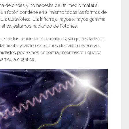
rma de ondas y no necesita de un medio material
si un fotón contiene en si mismo todas las formas de
uz ultravioleta, luz infrarroja, rayos x, rayos gamma,
gnética, estamos hablando de Fotones.
desde los fenómenos cuánticos, ya que es la física
amiento y las interacciones de partículas a nivel
tunidades podremos encontrar información que se
rtícula cuántica.