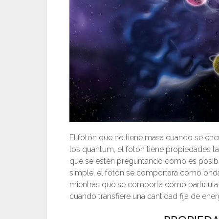
El fotón que no tiene masa cuando se enc
los quantum, el fotón tiene propiedades t
que se estén preguntando cómo es posible 
simple, el fotón se comportará como ond
mientras que se comporta como partícula c
cuando transfiere una cantidad fija de ener