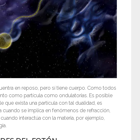
uentra en reposo, pero sí tiene cuerpo. Como todos
anto como partícula como ondulatorias. Es posible
que exista una partícula con tal dualidad, es
a cuando se implica en fenómenos de refracción,
uando interactúa con la materia, por ejemplo,
gía.