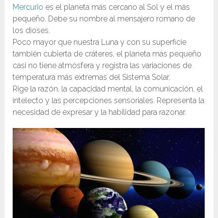
Mercurio
es el planeta más cercano al Sol y el más
pequeño. Debe su nombre al mensajero romano de
los dioses.
Poco mayor que nuestra Luna y con su superficie
también cubierta de cráteres, el planeta más pequeño
casi no tiene atmósfera y registra las variaciones de
temperatura más extremas del Sistema Solar.
Rige la razón, la capacidad mental, la comunicación, el
intelecto y las percepciones sensoriales. Representa la
necesidad de expresar y la habilidad para razonar.