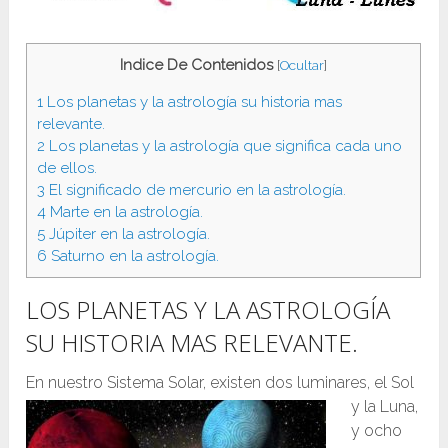
Indice De Contenidos
[
Ocultar
]
1
Los planetas y la astrología su historia mas
relevante.
2
Los planetas y la astrología que significa cada uno
de ellos.
3
El significado de mercurio en la astrología.
4
Marte en la astrología.
5
Júpiter en la astrología.
6
Saturno en la astrología.
LOS PLANETAS Y LA ASTROLOGÍA
SU HISTORIA MAS RELEVANTE.
En nuestro Sistema Solar,
existen dos luminares, el Sol
y la Luna,
y ocho