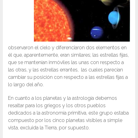
observaron el cielo y diferenciaron dos elementos en
él que, aparentemente, eran similares; las estrellas fijas,
que se mantenían inmóviles las unas con respecto a
las otras, y las estrellas errantes, las cuales parecían
cambiar su posición con respecto a las estrellas fijas a
lo largo del año.
En cuanto a los planetas y la astrología debemos
resaltar para los griegos y los otros pueblos
dedicados a la astronomía primitiva, este grupo estaba
compuesto por los cinco planetas visibles a simple
vista, excluida la Tierra, por supuesto.