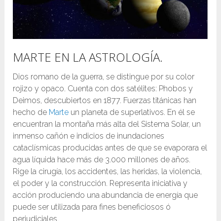
MARTE EN LA ASTROLOGÍA.
Dios romano de la guerra, se distingue por su color
rojizo y opaco. Cuenta con dos satélites: Phobos y
Deimos, descubiertos en 1877. Fuerzas titánicas han
hecho de
Marte
un planeta de superlativos. En él se
encuentran la montaña más alta del Sistema Solar, un
inmenso cañón e indicios de inundaciones
cataclísmicas producidas antes de que se evaporara el
agua líquida hace más de 3.000 millones de años.
Rige la cirugía, los accidentes, las heridas, la violencia,
el poder y la construcción. Representa iniciativa y
acción produciendo una abundancia de energía que
puede ser utilizada para fines beneficiosos ó
perjudiciales.