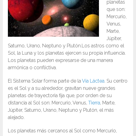
planetas
que son:
Mercurio,
Venus,
Marte,
Júpiter,
Saturno, Urano, Neptuno y Plutón.Los astros como el
Sol, la Luna y los planetas ejercen su propia influencia.
Los planetas pueden expresarse de una manera
armónica o conflictiva.
El Sistema Solar forma parte de la
Vía Láctea
. Su centro
es el Sol y a su alrededor, gravitan nueve grandes
planetas de trayectoria fija que, por orden de su
distancia al Sol son: Mercurio, Venus,
Tierra
, Marte,
Júpiter, Saturno, Urano, Neptuno y Plutón, el más
alejado.
Los planetas más cercanos al Sol como Mercurio,