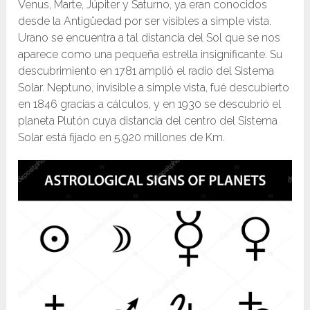
Venus, Marte, Júpiter y Saturno, ya eran conocidos
desde la Antigüedad por ser visibles a simple vista.
Urano se encuentra a tal distancia del Sol que se nos
aparece como una pequeña estrella insignificante. Su
descubrimiento en 1781 amplió el radio del Sistema
Solar. Neptuno, invisible a simple vista, fué descubierto
en 1846 gracias a cálculos, y en 1930 se descubrió el
planeta Plutón cuya distancia del centro del Sistema
Solar está fijado en 5.920 millones de Km.