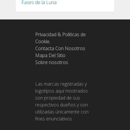
Fases de la Luna
Privacidad & Politicas de
Cookie.
Contacta Con Nosotros
Mapa Del Sitio
Sobre nosotros
Las marcas registradas y
logotipos aquí mostrados
son propiedad de sus
respectivos dueños y son
utilizadas únicamente con
fines enunciativos.