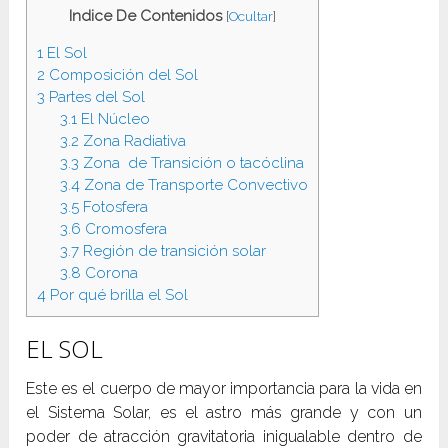
Indice De Contenidos
[
Ocultar
]
1
El Sol
2
Composición del Sol
3
Partes del Sol
3.1
El Núcleo
3.2
Zona Radiativa
3.3
Zona de Transición o tacóclina
3.4
Zona de Transporte Convectivo
3.5
Fotosfera
3.6
Cromosfera
3.7
Región de transición solar
3.8
Corona
4
Por qué brilla el Sol
EL SOL
Este es el cuerpo de mayor importancia para la vida en
el Sistema Solar, es el astro más grande y con un
poder de atracción gravitatoria inigualable dentro de