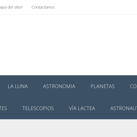
pa del sitio!
Contactanos
LA LUNA
ASTRONOMIA
PLANETAS
CO
TES
TELESCOPIOS
VÍA LACTEA
ASTRONAU