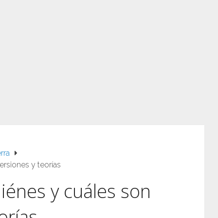
rra
ersiones y teorías
uiénes y cuáles son
orías