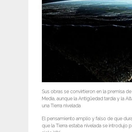
Sus obras se convirtieron en la premisa de
Media, aunque la Antigüedad tardía y la Al
una Tierra nivelada
El pensamiento amplio y falso de que duran
que la Tierra estaba nivelada se introdujo