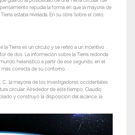
que guardó la posibilidad de una Tierra circular fue
te pensamiento repudia la forma en que la mayoría de
Tierra estaba nivelada. En su obra Sobre el cielo,
a Tierra es un círculo y se refirió a un incentivo
tor de dos. La información sobre la Tierra redonda
undo helenístico a partir de ese segundo, en el
ida más correcta de su contorno.
d.C. C., la mayoría de los investigadores occidentales
tura circular. Alrededor de este tiempo, Claudio
ado y construyó la disposición del alcance, la