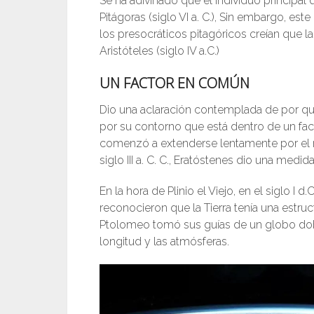
Se ha adivinado que el individuo principal 
Pitágoras (siglo VI a. C.), Sin embargo, es
los presocráticos pitagóricos creían que la 
Aristóteles (siglo IV a.C.)
UN FACTOR EN COMÚN
Dio una aclaración contemplada de por qué l
por su contorno que está dentro de un fac
comenzó a extenderse lentamente por el m
siglo III a. C. C., Eratóstenes dio una med
En la hora de Plinio el Viejo, en el siglo I 
reconocieron que la Tierra tenía una estruc
Ptolomeo tomó sus guías de un globo dobl
longitud y las atmósferas.