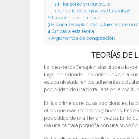
1.1
Horizonte sin curvatura
1.2
¿Teoría de la gravedad, es falsa?
2
Terraplanistas famosos
3
Historia Terraplanistas, ¿Quiénes fueron 
4
Críticas a esta teoría
5
Argumentos de conspiración
TEORÍAS DE 
La idea de los Terraplanistas alude a la con
lugar de redonda. Los individuos de la Eu
estaba nivelada, en los adherentes actuales 
posibilidad de una tierra llana en la escrit
En las primeras reliquias tradicionales, hab
otros que eran redondos y huecos. Entre lo
posibilidad de una Tierra nivelada. En lo q
era una cámara pequeña con una superfici