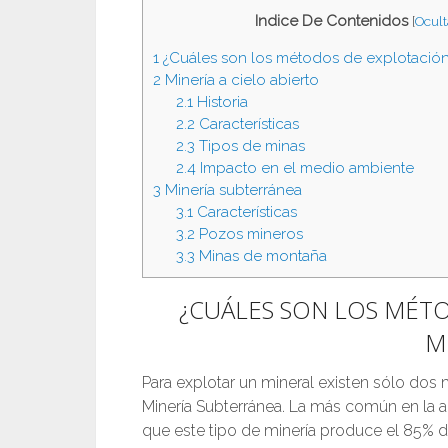
Indice De Contenidos
[
Ocult
1
¿Cuáles son los métodos de explotación 
2
Minería a cielo abierto
2.1
Historia
2.2
Características
2.3
Tipos de minas
2.4
Impacto en el medio ambiente
3
Minería subterránea
3.1
Características
3.2
Pozos mineros
3.3
Minas de montaña
¿CUÁLES SON LOS MÉT
M
Para explotar un mineral existen sólo dos m
Minería Subterránea. La más común en la ac
que este tipo de minería produce el 85% d