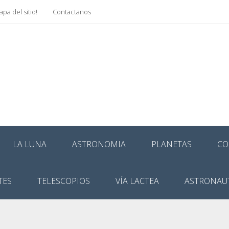
pa del sitio!
Contactanos
LA LUNA
ASTRONOMIA
PLANETAS
CO
TES
TELESCOPIOS
VÍA LACTEA
ASTRONAU