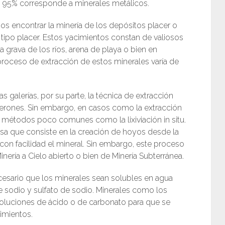
n 95% corresponde a minerales metálicos.
os encontrar la minería de los depósitos placer o
po placer. Estos yacimientos constan de valiosos
 grava de los ríos, arena de playa o bien en
roceso de extracción de estos minerales varía de
galerías, por su parte, la técnica de extracción
erones. Sin embargo, en casos como la extracción
an métodos poco comunes como la lixiviación in situ.
dosa que consiste en la creación de hoyos desde la
 con facilidad el mineral. Sin embargo, este proceso
ría a Cielo abierto o bien de Minería Subterránea.
 necesario que los minerales sean solubles en agua
e sodio y sulfato de sodio. Minerales como los
soluciones de ácido o de carbonato para que se
cimientos.