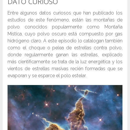
DATO CURIOSO
Entre algunos datos curiosos que han publicado los
estudios de este fenómeno, están las montañas de
polvo conocidos popularmente como Montaña
Mística, cuyo polvo oscuro está compuesto por gas
hidrógeno claro. A este episodio lo catalogan también
como el choque o pelea de estrellas contra polvo,
donde regularmente ganan las estrellas, explicado
más científicamente se trata de la luz energética y los
vientos de estrellas masivas recién formadas que se
evaporan y se esparce el polo estelar.