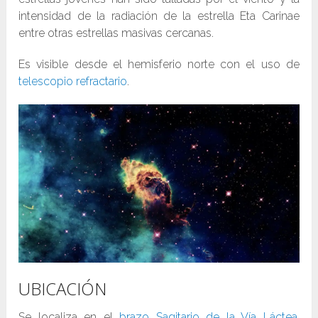
intensidad de la radiación de la estrella Eta Carinae
entre otras estrellas masivas cercanas.
Es visible desde el hemisferio norte con el uso de
telescopio refractario
.
UBICACIÓN
Se localiza en el
brazo Sagitario de la Vía Láctea
,