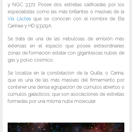
y NGC 3372. Posee dos estrellas calificadas por los
especialistas como las más brillantes o masivas de la
Vía Láctea
que se conocen con el nombre de Eta
Carinae y HD 93129A.
Se trata de una de las nebulosas de emisión más
extensas en el espacio que posee extraordinarias
zonas de formación estelar con gigantescas nubes de
gas y polvo cósmico.
Se localiza en la constelación de la Quilla, o Carina,
que es una de las más masivas del firmamento por
contener una densa agrupación de cúmulos abiertos o
cúmulos galácticos; que son asociaciones de estrellas
formadas por una misma nube molecular.