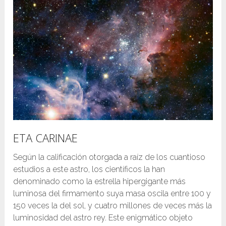
ETA CARINAE
Según la calificación otorgada a raíz de los cuantioso
estudios a este astro, los científicos la han
denominado como la estrella hipergigante más
luminosa del firmamento suya masa oscila entre 100 y
150 veces la del sol, y cuatro millones de veces más la
luminosidad del astro rey. Este enigmático objeto