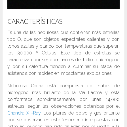
CARACTERÍSTICAS
Es una de las nebulosas que contienen más estrellas
tipo O, que son objetos espectrales calientes y con
tonos azules y blanco con temperaturas que superan
los 30.000 º Celsius. Este tipo de estrellas se
caracterizan por ser dominantes del helio e hidrógeno
y por su calentura tienden a culminar su etapa de
existencia con rapidez en impactantes explosiones.
Nebulosa Carina está compuesta por nubes de
hidrógeno más brillante de la Vía Láctea y está
conformada aproximadamente por unas 14,000
estrellas, según las observaciones obtenidas por el
Chandra X -Ray
. Los pilares de polvo y gas brillante
que se observan en este fenómeno interpuestas con
estrellas jóvenes han sido talladas por el viento y la