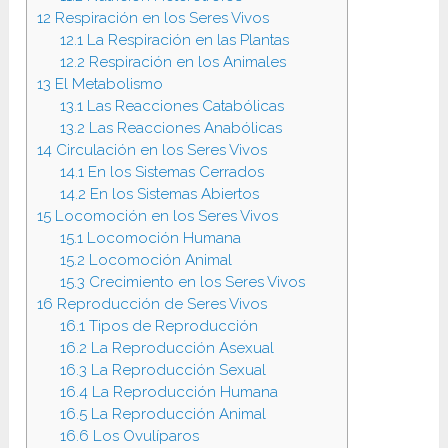
12
Respiración en los Seres Vivos
12.1
La Respiración en las Plantas
12.2
Respiración en los Animales
13
El Metabolismo
13.1
Las Reacciones Catabólicas
13.2
Las Reacciones Anabólicas
14
Circulación en los Seres Vivos
14.1
En los Sistemas Cerrados
14.2
En los Sistemas Abiertos
15
Locomoción en los Seres Vivos
15.1
Locomoción Humana
15.2
Locomoción Animal
15.3
Crecimiento en los Seres Vivos
16
Reproducción de Seres Vivos
16.1
Tipos de Reproducción
16.2
La Reproducción Asexual
16.3
La Reproducción Sexual
16.4
La Reproducción Humana
16.5
La Reproducción Animal
16.6
Los Ovulíparos