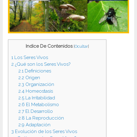
Indice De Contenidos
[
Ocultar
]
1
Los Seres Vivos
2
¿Qué son los Seres Vivos?
2.1
Definiciones
2.2
Origen
2.3
Organización
2.4
Homeostasis
2.5
La Irritabilidad
2.6
El Metabolismo
2.7
El Desarrollo
2.8
La Reproducción
2.9
Adaptación
3
Evolución de los Seres Vivos