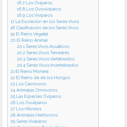
16.7
Los Ovíparos
16.8
Los Ovovivíparos
16.9
Los Vivíparos
17
La Excreción en los Seres Vivos
18
Clasificación de los Seres Vivos
19
El Reino Vegetal
20
El Reino Animal
20.1
Seres Vivos Acuáticos
20.2
Seres Vivos Terrestres
20.3
Seres Vivos Vertebrados
20.4
Seres Vivos Invertebrados
21
El Reino Monera
22
El Reino de de los Hongos
23
Los Carnívoros
24
Animales Omnívoros
25
Las Especies Ovíparos
26
Los Ovulíparos
27
Los Híbridos
28
Animales Herbívoros
29
Seres Vivíparos