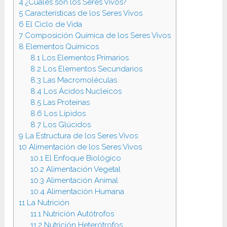
4
¿Cuáles son los Seres Vivos?
5
Características de los Seres Vivos
6
El Ciclo de Vida
7
Composición Química de los Seres Vivos
8
Elementos Químicos
8.1
Los Elementos Primarios
8.2
Los Elementos Secundarios
8.3
Las Macromoléculas
8.4
Los Ácidos Nucleicos
8.5
Las Proteínas
8.6
Los Lípidos
8.7
Los Glúcidos
9
La Estructura de los Seres Vivos
10
Alimentación de los Seres Vivos
10.1
El Enfoque Biológico
10.2
Alimentación Vegetal
10.3
Alimentación Animal
10.4
Alimentación Humana
11
La Nutrición
11.1
Nutrición Autótrofos
11.2
Nutrición Heterótrofos