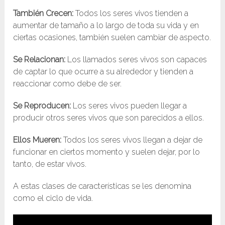
También Crecen:
Todos los seres vivos tienden a
aumentar de tamaño a lo largo de toda su vida y en
ciertas ocasiones, también suelen cambiar de aspecto.
Se Relacionan:
Los llamados seres vivos son capaces
de captar lo que ocurre a su alrededor y tienden a
reaccionar como debe de ser.
Se
R
eproducen:
Los seres vivos pueden llegar a
producir otros seres vivos que son parecidos a ellos.
Ellos
Mueren:
Todos los seres vivos llegan a dejar de
funcionar en ciertos momento y suelen dejar, por lo
tanto, de estar vivos.
A estas clases de características se les denomina
como el ciclo de vida.