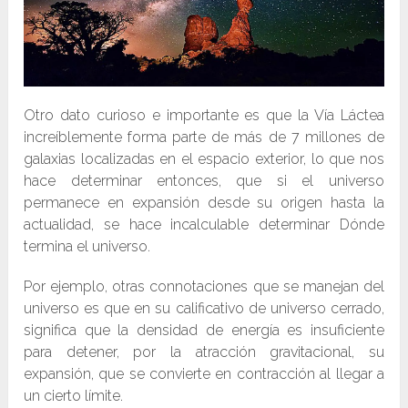
Otro dato curioso e importante es que la Vía Láctea
increíblemente forma parte de más de 7 millones de
galaxias localizadas en el espacio exterior, lo que nos
hace determinar entonces, que si el universo
permanece en expansión desde su origen hasta la
actualidad, se hace incalculable determinar Dónde
termina el universo.
Por ejemplo, otras connotaciones que se manejan del
universo es que en su calificativo de universo cerrado,
significa que la densidad de energía es insuficiente
para detener, por la atracción gravitacional, su
expansión, que se convierte en contracción al llegar a
un cierto límite.