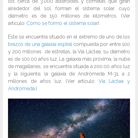
los cerca de 3.000 asteroides y cometas que giran
alrededor del sol, forman el sistema solar, cuyo
diámetro es de 150 millones de kilómetros. (Ver
artículo:
Cómo se formó el sistema solar
).
Éste se encuentra situado en el extremo de uno de los
brazos de una galaxia espiral
compuesta por entre 100
y 200 millones de estrellas, la Vía Láctea; su diámetro
es de 100.00 años luz. La galaxia más próxima, la nube
de magallanes, se encuentra situada a 200.00 años luz
y la siguiente, la galaxia de Andrómeda M-31, a 2
millones de años luz. (Ver artículo:
Vía Láctea y
Andrómeda
.)