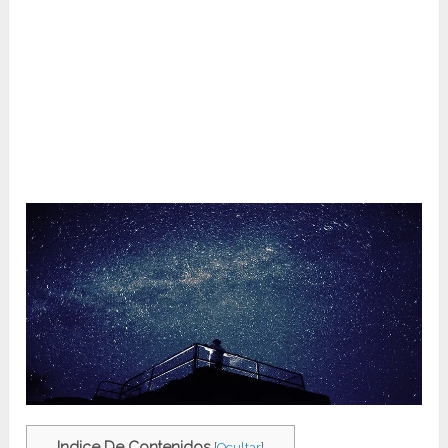
Indice De Contenidos
[
Ocultar
]