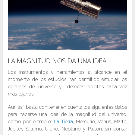
LA MAGNITUD NOS DA UNA IDEA
Los instrumentos y herramientas al alcance en el
momento de los estudios han permitido estudiar los
confines del universo y detectar objetos cada vez
más lejanos.
Aun así, basta con tener en cuenta los siguientes datos
para hacerse una idea de la magnitud del universo,
como por ejemplo:
La Tierra
, Mercurio, Venus, Marte,
Júpiter, Saturno, Urano, Neptuno y Plutón, sin contar