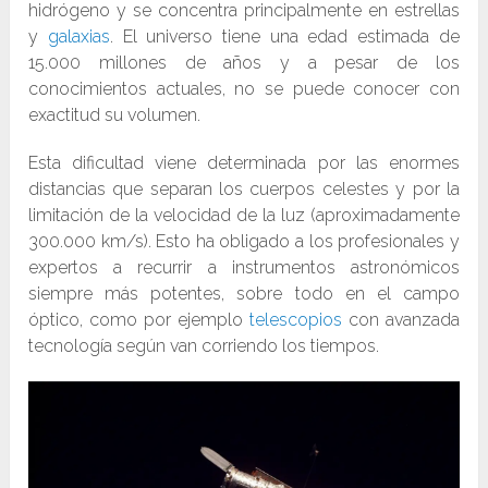
hidrógeno y se concentra principalmente en estrellas
y
galaxias
. El universo tiene una edad estimada de
15.000 millones de años y a pesar de los
conocimientos actuales, no se puede conocer con
exactitud su volumen.
Esta dificultad viene determinada por las enormes
distancias que separan los cuerpos celestes y por la
limitación de la velocidad de la luz (aproximadamente
300.000 km/s). Esto ha obligado a los profesionales y
expertos a recurrir a instrumentos astronómicos
siempre más potentes, sobre todo en el campo
óptico, como por ejemplo
telescopios
con avanzada
tecnología según van corriendo los tiempos.